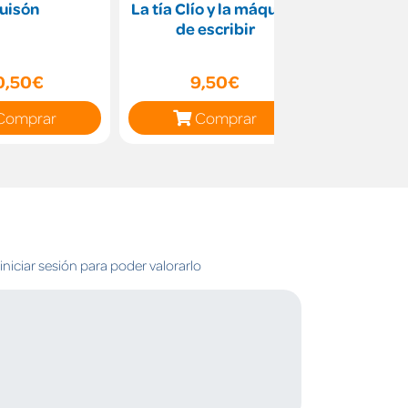
uisón
La tía Clío y la máquina
Los Futbo
de escribir
misterio
inv
0,50€
9,50€
12
Comprar
Comprar
C
niciar sesión para poder valorarlo