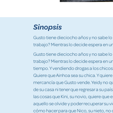
Sinopsis
Gusto tiene dieciocho años y no sabe lo
trabajo? Mientras lo decide espera en u
Gusto tiene dieciocho años y no sabe lo
trabajo? Mientras lo decide espera en u
tiempo. Y vendiendo drogas a los chicos 
Quiere que Ainhoa sea su chica. Y quiere
mercancía que Gusto vende. Yeidy no quie
de su casa ni tener que regresar a su pa
las cosas que Kini, su novio, quiere que
aquello se olvide y poder recuperar su v
cómo hacer para que Nico, su nieto, no 