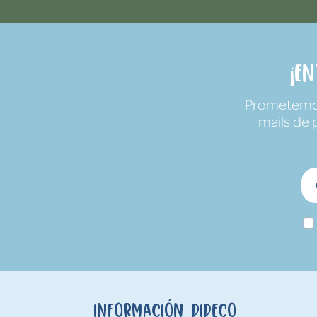
¡E
Prometemos 
mails de 
Información Dideco