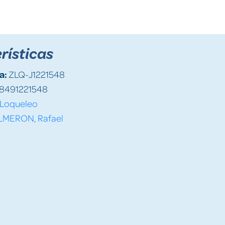
rísticas
a:
ZLQ-J1221548
8491221548
Loqueleo
LMERON, Rafael