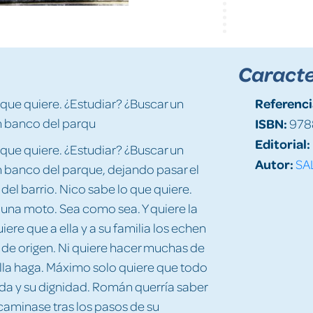
Caracte
Referenci
 que quiere. ¿Estudiar? ¿Buscar un
n banco del parqu
ISBN:
978
Editorial:
 que quiere. ¿Estudiar? ¿Buscar un
Autor:
SA
n banco del parque, dejando pasar el
del barrio. Nico sabe lo que quiere.
 una moto. Sea como sea. Y quiere la
re que a ella y a su familia los echen
ís de origen. Ni quiere hacer muchas de
 ella haga. Máximo solo quiere que todo
ida y su dignidad. Román querría saber
caminase tras los pasos de su