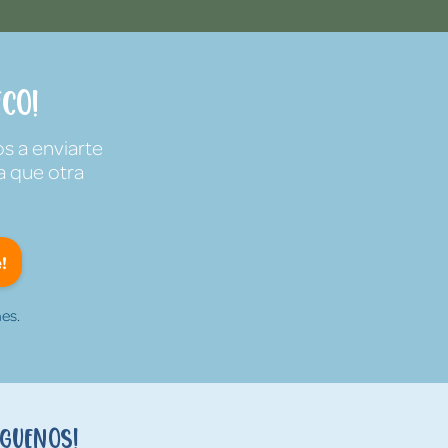
co!
s a enviarte
a que otra
!
es.
íguenos!