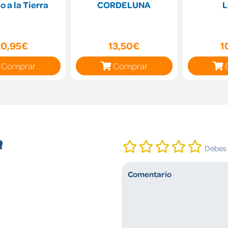
 a la Tierra
CORDELUNA
L
10,95€
13,50€
1
Comprar
Comprar
n
Debes i