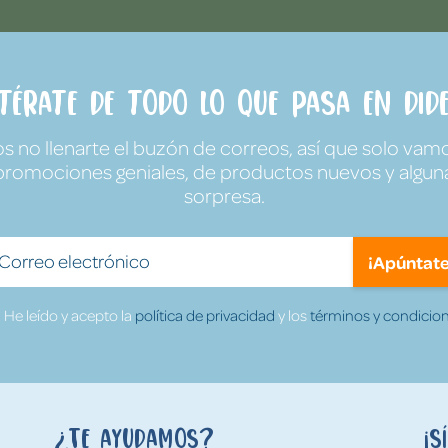
ntérate de todo lo que pasa en Dide
no llenarte el buzón de correos, así que solo vamo
promociones geniales, de productos nuevos y algun
sorpresa.
¡Apúntate
He leído y acepto la
política de privacidad
y los
términos y condicion
¿Te ayudamos?
¡S