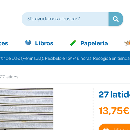
tes
Libros
Papelería
rtir de 60€ (Península). Recíbelo en 24/48 horas. Recogida en tiendas
27 latidos
27 lati
13,75€
Añadir 