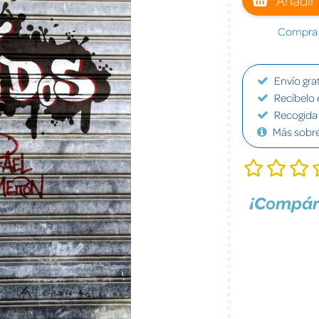
Compra a
Envío grat
Recíbelo 
Recogida 
Más sobr
¡Compár