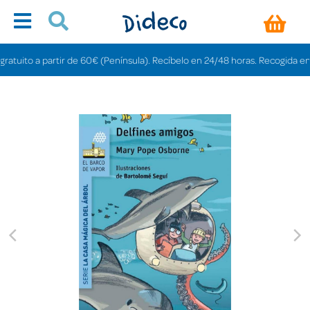
uito a partir de 60€ (Península). Recíbelo en 24/48 horas. Recogida en tiend