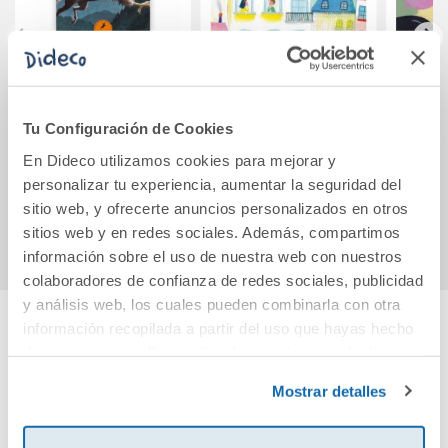
Harry Potter y el
Cartas de amor de
El 
prisionero de
0 a 10
Pimi
Tu Configuración de Cookies
Azkaban (Harry
Potter [edición
En Dideco utilizamos cookies para mejorar y
12,95€
10,95€
clásica con la po
personalizar tu experiencia, aumentar la seguridad del
sitio web, y ofrecerte anuncios personalizados en otros
Comprar
Comprar
sitios web y en redes sociales. Además, compartimos
información sobre el uso de nuestra web con nuestros
colaboradores de confianza de redes sociales, publicidad
y análisis web, los cuales pueden combinarla con otra
información recopilada a partir del uso que hayas hecho
Cuéntanos tu opinión
de sus servicios. Para más información consulta la
Política de Cookies
y la
Política de Privacidad
.
Mostrar detalles
¡Sé el primero en valorar este producto!