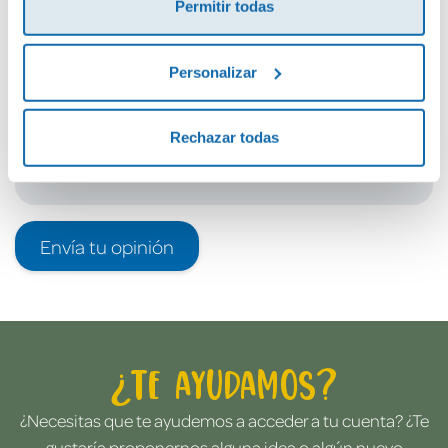
Permitir todas
Debes iniciar sesión para poder valorarlo
Personalizar
Rechazar todas
Envía tu opinión
¿Te ayudamos?
¿Necesitas que te ayudemos a acceder a tu cuenta? ¿Te
gustaría proponernos alguna idea o algún nuevo