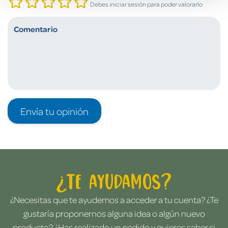
Debes iniciar sesión para poder valorarlo
Envía tu opinión
¿Te ayudamos?
¿Necesitas que te ayudemos a acceder a tu cuenta? ¿Te
gustaría proponernos alguna idea o algún nuevo
producto? ¿Has realizado un pedido y quieres saber si