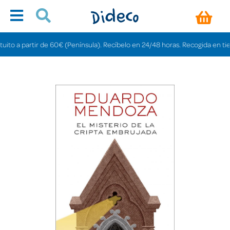
to a partir de 60€ (Península). Recíbelo en 24/48 horas. Recogida en tiendas