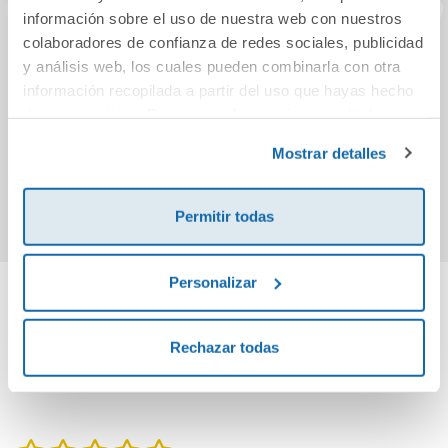
información sobre el uso de nuestra web con nuestros
colaboradores de confianza de redes sociales, publicidad
El mapa de los
La ciudad de los
Hea
y análisis web, los cuales pueden combinarla con otra
anhelos
vivos
información recopilada a partir del uso que hayas hecho
de sus servicios. Para más información consulta la
Política de Cookies
y la
Política de Privacidad
.
10,95€
14,96€
Mostrar detalles
Comprar
Comprar
Permitir todas
Personalizar
Cuéntanos tu opinión
Rechazar todas
¡Sé el primero en valorar este producto!