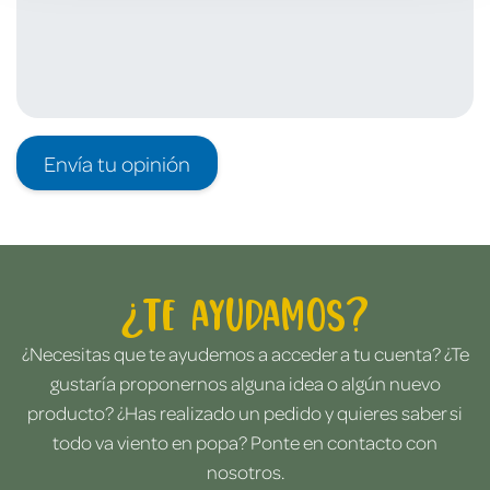
Envía tu opinión
¿Te ayudamos?
¿Necesitas que te ayudemos a acceder a tu cuenta? ¿Te
gustaría proponernos alguna idea o algún nuevo
producto? ¿Has realizado un pedido y quieres saber si
todo va viento en popa? Ponte en contacto con
nosotros.