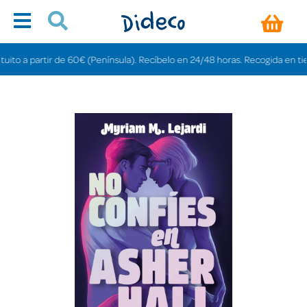
o a partir de 60€ (Península). Recíbelo en 24/48 horas. Recogida en tiendas 