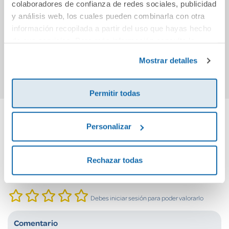
colaboradores de confianza de redes sociales, publicidad
manos
(Heart Bones)
y análisis web, los cuales pueden combinarla con otra
información recopilada a partir del uso que hayas hecho
11,95€
11,95€
de sus servicios. Para más información consulta la
Política de Cookies
y la
Política de Privacidad
.
Comprar
Comprar
Mostrar detalles
Permitir todas
Personalizar
Cuéntanos tu opinión
¡Sé el primero en valorar este producto!
Rechazar todas
Debes iniciar sesión para poder valorarlo