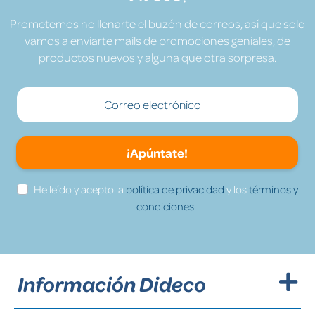
Prometemos no llenarte el buzón de correos, así que solo
vamos a enviarte mails de promociones geniales, de
productos nuevos y alguna que otra sorpresa.
¡Apúntate!
He leído y acepto la
política de privacidad
y los
términos y
condiciones.
Información Dideco