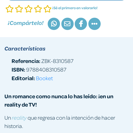
¡Sé el primero en valorarlo!
¡Compártelo!
Características
Referencia:
ZBK-8310587
ISBN:
9788408310587
Editorial:
Booket
Un romance como nunca lo has leído: ¡en un
reality de TV!
Un
que regresa con la intención de hacer
reality
historia.