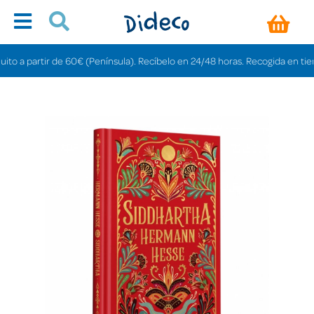
 a partir de 60€ (Península). Recíbelo en 24/48 horas. Recogida en tiendas g