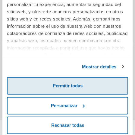
personalizar tu experiencia, aumentar la seguridad del
sitio web, y ofrecerte anuncios personalizados en otros
sitios web y en redes sociales. Además, compartimos
información sobre el uso de nuestra web con nuestros
colaboradores de confianza de redes sociales, publicidad
y análisis web, los cuales pueden combinarla con otra
información recopilada a partir del uso que hayas hecho
de sus servicios. Para más información consulta la
Las garras del
Blind Side
La 
Política de Cookies
y la
Política de Privacidad
.
águila: una novela
Mostrar detalles
de Lisbeth
Salander (Serie
14,96€
10,95€
Permitir todas
Millennium)
Comprar
Comprar
Personalizar
Rechazar todas