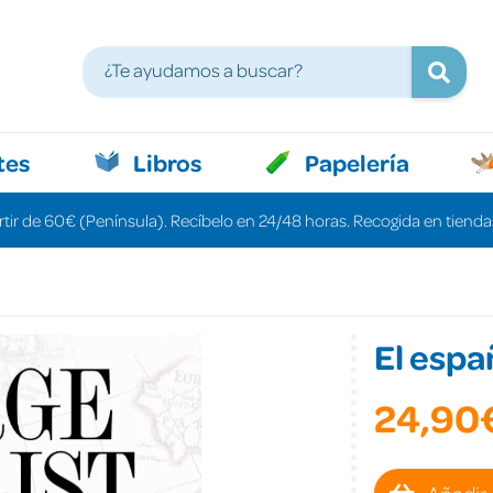
tes
Libros
Papelería
rtir de 60€ (Península). Recíbelo en 24/48 horas. Recogida en tiendas
El espa
24,90
Añadir 