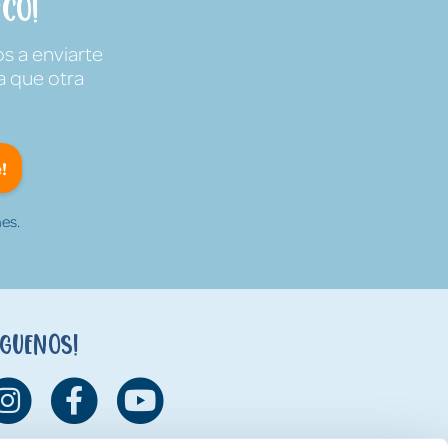
co!
s a enviarte
a que otra
!
es.
íguenos!