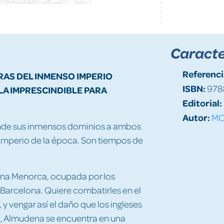
Caracte
Referenci
RAS DEL INMENSO IMPERIO
ISBN:
978
ELA IMPRESCINDIBLE PARA
Editorial:
Autor:
MO
iende sus inmensos dominios a ambos
imperio de la época. Son tiempos de
na Menorca, ocupada por los
 Barcelona. Quiere combatirles en el
, y vengar así el daño que los ingleses
id, Almudena se encuentra en una