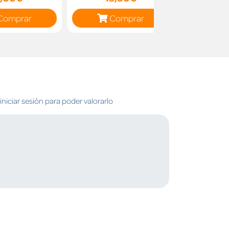
Comprar
Comprar
C
niciar sesión para poder valorarlo