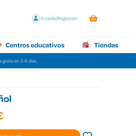
Accede/Regístrate
Centros educativos
Tiendas
 gratis en 3-6 días.
ñol
€
a la cesta