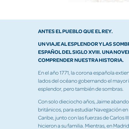
ANTES EL PUEBLO QUE EL REY.
UN VIAJE AL ESPLENDOR Y LAS SOMB
ESPAÑOL DEL SIGLO XVIII. UNA NOV
COMPRENDER NUESTRA HISTORIA.
En el año 1771, la corona española ext
lados del océano gobernando el mayor 
esplendor, pero también de sombras.
Con solo dieciocho años, Jaime abando
británicos, para estudiar Navegación en
Caribe, junto con las fuerzas de Carlos III
hicieron a su familia. Mientras, en Madr