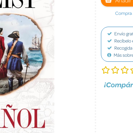
Compra a
Envío grat
Recíbelo 
Recogida 
Más sobr
¡Compár