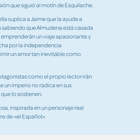
sión que siguió al motín de Esquilache.
lla suplica a Jaime que la ayude a
ún sabiendo que Almudena está casada
s emprenderán un viaje apasionante y
ucha por la independencia
imir un amor tan inevitable como
otagonistas como el propio lector irán
e un imperio no radica en sus
 que lo sostienen.
sa, inspirada en un personaje real
re de «el Español».