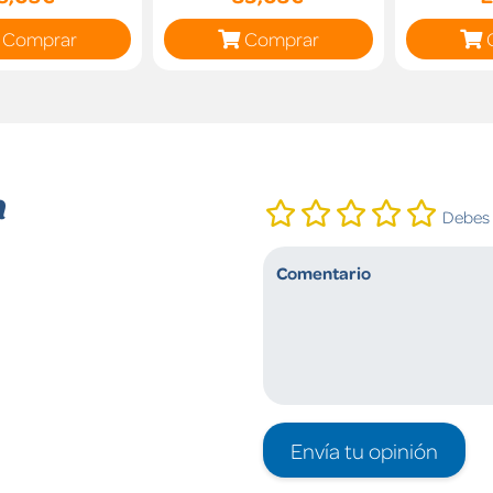
Comprar
Comprar
n
Debes i
Envía tu opinión