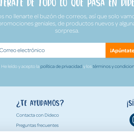
ntérate de todo lo que pasa en Dide
no llenarte el buzón de correos, así que solo vamo
promociones geniales, de productos nuevos y algun
sorpresa.
¡Apúntate
He leído y acepto la
política de privacidad
y los
términos y condicion
¿Te ayudamos?
¡S
Contacta con Dideco
Preguntas frecuentes