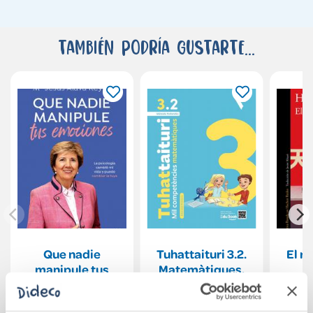
También podría gustarte...
Que nadie
Tuhattaituri 3.2.
El r
manipule tus
Matemàtiques.
emociones
Llibre Fitxes. NE
19,90€
25,24€