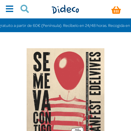
ito a partir de 60€ (Península). Recíbelo en 24/48 horas. Recogida en tiend