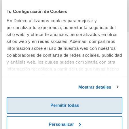
Comprar
Comprar
Tu Configuración de Cookies
En Dideco utilizamos cookies para mejorar y
personalizar tu experiencia, aumentar la seguridad del
sitio web, y ofrecerte anuncios personalizados en otros
sitios web y en redes sociales. Además, compartimos
información sobre el uso de nuestra web con nuestros
Cuéntanos tu opinión
colaboradores de confianza de redes sociales, publicidad
y análisis web, los cuales pueden combinarla con otra
¡Sé el primero en valorar este producto!
información recopilada a partir del uso que hayas hecho
de sus servicios. Para más información consulta la
Política de Cookies
y la
Política de Privacidad
.
Mostrar detalles
Debes iniciar sesión para poder valorarlo
Permitir todas
Personalizar