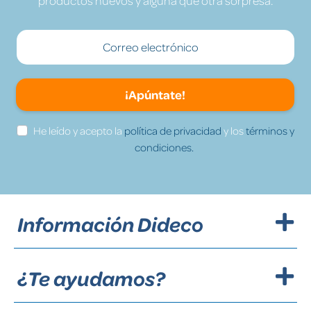
productos nuevos y alguna que otra sorpresa.
¡Apúntate!
He leído y acepto la
política de privacidad
y los
términos y
condiciones.
Información Dideco
¿Te ayudamos?