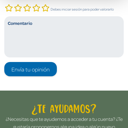
Debes iniciar sesión para poder valorarlo
Envía tu opinión
¿Te ayudamos?
¿Necesitas que te ayudemos a acceder a tu cuenta? ¿Te
gustaría proponernos alguna idea o algún nuevo