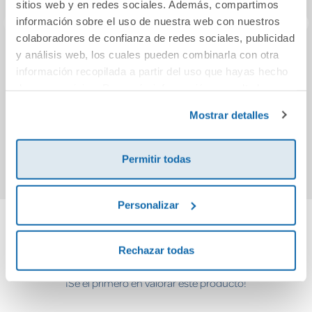
sitios web y en redes sociales. Además, compartimos
información sobre el uso de nuestra web con nuestros
colaboradores de confianza de redes sociales, publicidad
y análisis web, los cuales pueden combinarla con otra
Historias de un
Geografía e
1
información recopilada a partir del uso que hayas hecho
Belén
Historia. 1
(asom
de sus servicios. Para más información consulta la
Secundaria.
des
Política de Cookies
y la
Política de Privacidad
.
Matices
minu
18,90€
54,77€
Mostrar detalles
60,86€
ha
Comprar
Comprar
Permitir todas
Personalizar
Cuéntanos tu opinión
Rechazar todas
¡Sé el primero en valorar este producto!