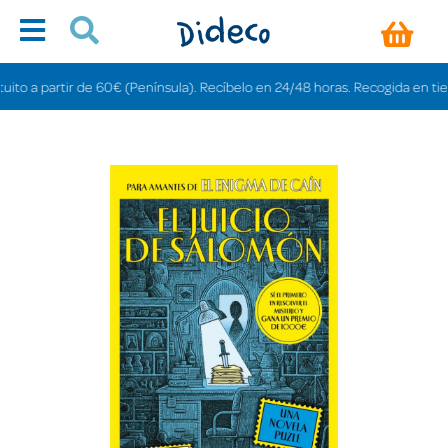
a partir de 60€ (Península). Recíbelo en 24/48 horas. Recogida en tiendas g