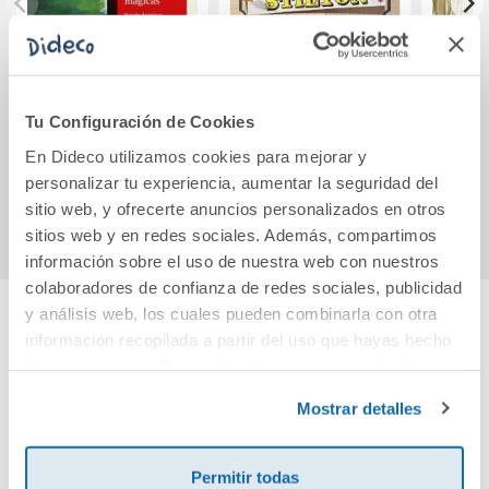
Tomás y las tijeras
Mi nombre es
Ada
mágicas
Stilton, Geronimo
Stilton
Tu Configuración de Cookies
11,15€
9,95€
En Dideco utilizamos cookies para mejorar y
personalizar tu experiencia, aumentar la seguridad del
Comprar
Comprar
sitio web, y ofrecerte anuncios personalizados en otros
sitios web y en redes sociales. Además, compartimos
información sobre el uso de nuestra web con nuestros
colaboradores de confianza de redes sociales, publicidad
y análisis web, los cuales pueden combinarla con otra
información recopilada a partir del uso que hayas hecho
Cuéntanos tu opinión
de sus servicios. Para más información consulta la
Política de Cookies
y la
Política de Privacidad
.
Mostrar detalles
¡Sé el primero en valorar este producto!
Permitir todas