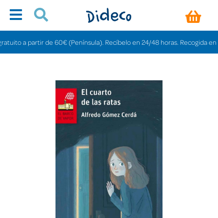
ito a partir de 60€ (Península). Recíbelo en 24/48 horas. Recogida en tienda