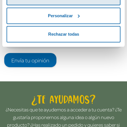
Debes iniciar sesión para poder valorarlo
Personalizar
Rechazar todas
Envía tu opinión
¿Te ayudamos?
¿Necesitas que te ayudemos a acceder a tu cuenta? ¿Te
gustaría proponernos alguna idea o algún nuevo
producto? ¿Has realizado un pedido y quieres saber si