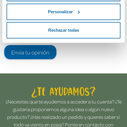
Personalizar
Rechazar todas
Envía tu opinión
¿Te ayudamos?
¿Necesitas que te ayudemos a acceder a tu cuenta? ¿Te
gustaría proponernos alguna idea o algún nuevo
producto? ¿Has realizado un pedido y quieres saber si
todo va viento en popa? Ponte en contacto con