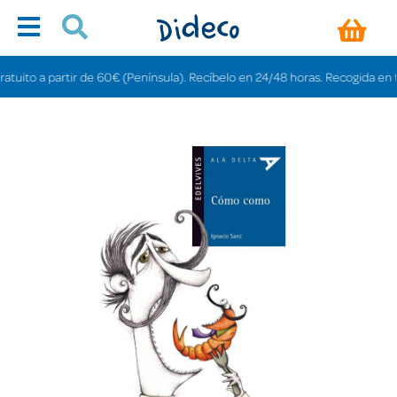
ito a partir de 60€ (Península). Recíbelo en 24/48 horas. Recogida en tienda