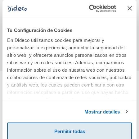
Mil escalones
Amanda Black 3 -
El hom
El último minuto
Tu Configuración de Cookies
10,95€
15,95€
En Dideco utilizamos cookies para mejorar y
Comprar
Comprar
personalizar tu experiencia, aumentar la seguridad del
sitio web, y ofrecerte anuncios personalizados en otros
sitios web y en redes sociales. Además, compartimos
información sobre el uso de nuestra web con nuestros
colaboradores de confianza de redes sociales, publicidad
y análisis web, los cuales pueden combinarla con otra
Cuéntanos tu opinión
información recopilada a partir del uso que hayas hecho
de sus servicios. Para más información consulta la
Política de Cookies
¡Sé el primero en valorar este producto!
y la
Política de Privacidad
.
Mostrar detalles
Debes iniciar sesión para poder valorarlo
Permitir todas