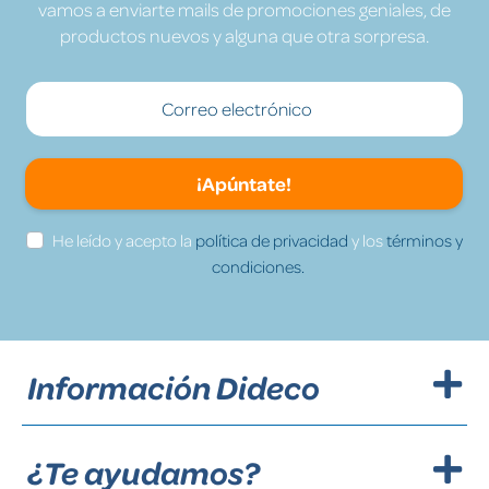
vamos a enviarte mails de promociones geniales, de
productos nuevos y alguna que otra sorpresa.
¡Apúntate!
He leído y acepto la
política de privacidad
y los
términos y
condiciones.
Información Dideco
¿Te ayudamos?