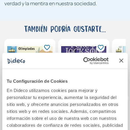
verdad y la mentira en nuestra sociedad.
También podría gustarte...
Tu Configuración de Cookies
En Dideco utilizamos cookies para mejorar y
personalizar tu experiencia, aumentar la seguridad del
sitio web, y ofrecerte anuncios personalizados en otros
sitios web y en redes sociales. Además, compartimos
Las primeras
El último héroe del
Y d
información sobre el uso de nuestra web con nuestros
Olimpiadas
Olimpo (Percy
¡sup
colaboradores de confianza de redes sociales, publicidad
Jackson y los