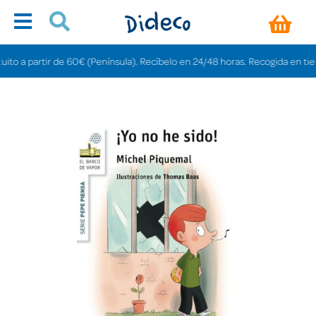
 a partir de 60€ (Península). Recíbelo en 24/48 horas. Recogida en tiendas 