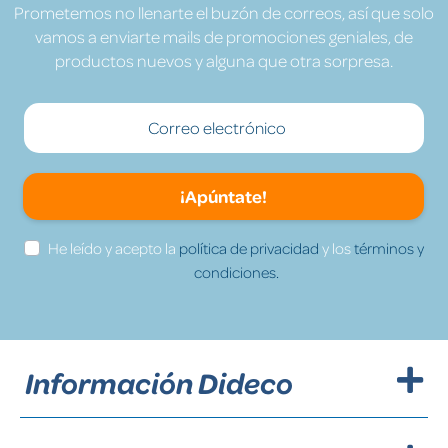
Prometemos no llenarte el buzón de correos, así que solo
vamos a enviarte mails de promociones geniales, de
productos nuevos y alguna que otra sorpresa.
¡Apúntate!
He leído y acepto la
política de privacidad
y los
términos y
condiciones.
Información Dideco