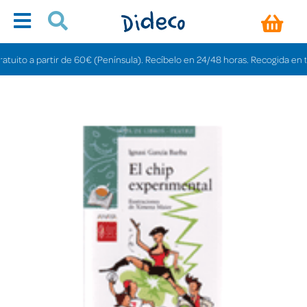
to a partir de 60€ (Península). Recíbelo en 24/48 horas. Recogida en tienda