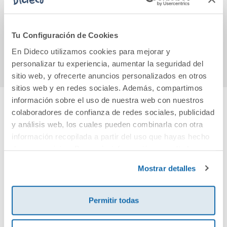
circo del fuego
11,85€
12,95€
Tu Configuración de Cookies
Comprar
Comprar
En Dideco utilizamos cookies para mejorar y
personalizar tu experiencia, aumentar la seguridad del
sitio web, y ofrecerte anuncios personalizados en otros
sitios web y en redes sociales. Además, compartimos
información sobre el uso de nuestra web con nuestros
colaboradores de confianza de redes sociales, publicidad
Cuéntanos tu opinión
y análisis web, los cuales pueden combinarla con otra
información recopilada a partir del uso que hayas hecho
¡Sé el primero en valorar este producto!
de sus servicios. Para más información consulta la
Política de Cookies
y la
Política de Privacidad
.
Mostrar detalles
Debes iniciar sesión para poder valorarlo
Permitir todas