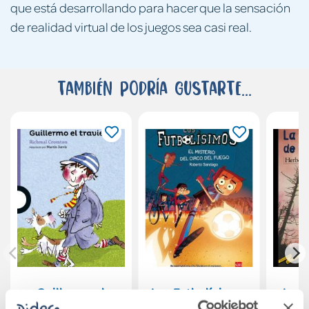
que está desarrollando para hacer que la sensación
de realidad virtual de los juegos sea casi real.
También podría gustarte...
Guillermo el
Los Futbolísimos
La g
travieso
8: El misterio del