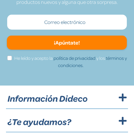
productos nuevos y alguna que otra sorpresa.
¡Apúntate!
He leído y acepto la
política de privacidad
y los
términos y
condiciones.
Información Dideco
¿Te ayudamos?