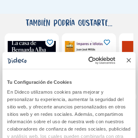
También podría gustarte...
Tu Configuración de Cookies
En Dideco utilizamos cookies para mejorar y
personalizar tu experiencia, aumentar la seguridad del
sitio web, y ofrecerte anuncios personalizados en otros
La casa de
Números pares,
Po
sitios web y en redes sociales. Además, compartimos
Bernarda Alba
impares e idiotas
información sobre el uso de nuestra web con nuestros
colaboradores de confianza de redes sociales, publicidad
y análisis web, los cuales pueden combinarla con otra
14,96€
10,95€