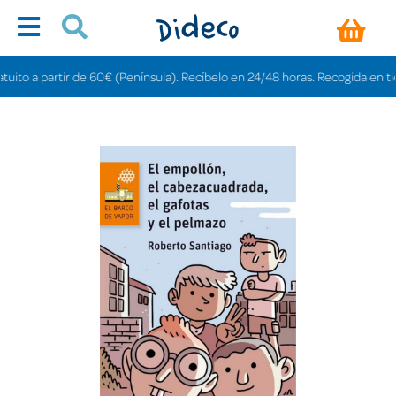
o a partir de 60€ (Península). Recíbelo en 24/48 horas. Recogida en tiendas