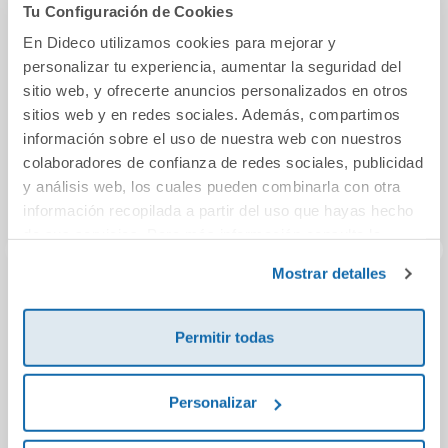
También podría gustarte...
Tu Configuración de Cookies
En Dideco utilizamos cookies para mejorar y
personalizar tu experiencia, aumentar la seguridad del
sitio web, y ofrecerte anuncios personalizados en otros
sitios web y en redes sociales. Además, compartimos
información sobre el uso de nuestra web con nuestros
colaboradores de confianza de redes sociales, publicidad
y análisis web, los cuales pueden combinarla con otra
información recopilada a partir del uso que hayas hecho
de sus servicios. Para más información consulta la
Política de Cookies
y la
Política de Privacidad
.
Mostrar detalles
El misterio del
Mi mejor amigo y el
Su
cuarto amarillo
tesoro
Permitir todas
13,95€
11,20€
Personalizar
Comprar
Comprar