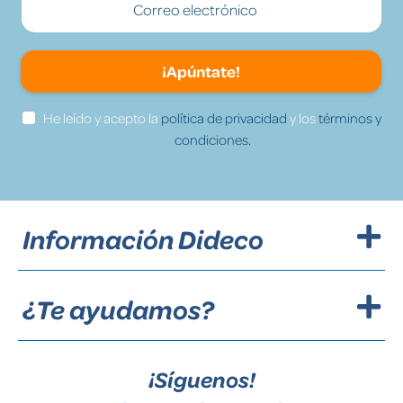
¡Apúntate!
He leído y acepto la
política de privacidad
y los
términos y
condiciones.
Información Dideco
¿Te ayudamos?
¡Síguenos!