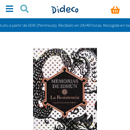
 a partir de 60€ (Península). Recíbelo en 24/48 horas. Recogida en tiendas 