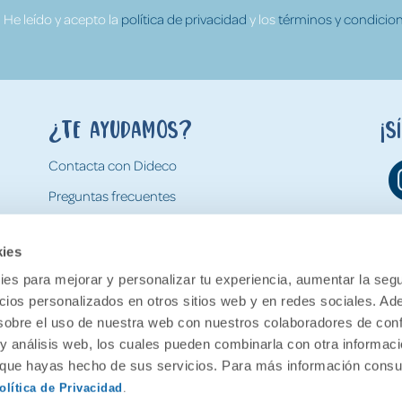
He leído y acepto la
política de privacidad
y los
términos y condicion
¿Te ayudamos?
¡S
Contacta con Dideco
Preguntas frecuentes
Formas de pago
kies
Gastos y condiciones de envío
es para mejorar y personalizar tu experiencia, aumentar la segu
Devoluciones
ncios personalizados en otros sitios web y en redes sociales. A
obre el uso de nuestra web con nuestros colaboradores de con
 y análisis web, los cuales pueden combinarla con otra informac
o que hayas hecho de sus servicios. Para más información consul
olítica de Privacidad
.