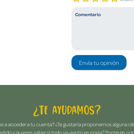
Envía tu opinión
¿Te ayudamos?
 a acceder a tu cuenta? ¿Te gustaría proponernos alguna i
edido y quieres saber si todo va viento en popa? Ponte en co