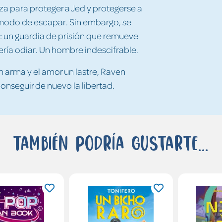
rza para proteger a Jed y protegerse a
 modo de escapar. Sin embargo, se
 un guardia de prisión que remueve
bería odiar. Un hombre indescifrable.
n arma y el amor un lastre, Raven
onseguir de nuevo la libertad.
También podría gustarte...