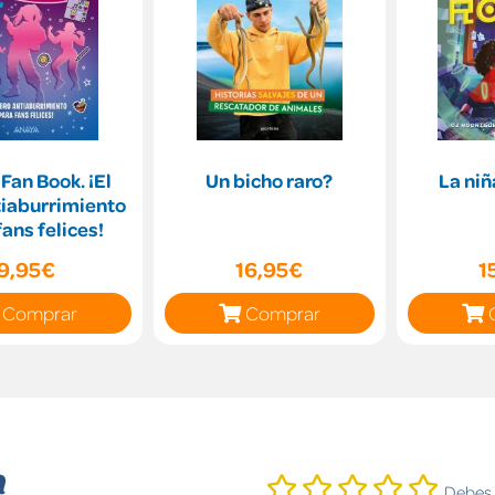
Fan Book. ¡El
Un bicho raro?
La niñ
tiaburrimiento
fans felices!
9,95€
16,95€
1
Comprar
Comprar
n
Debes i