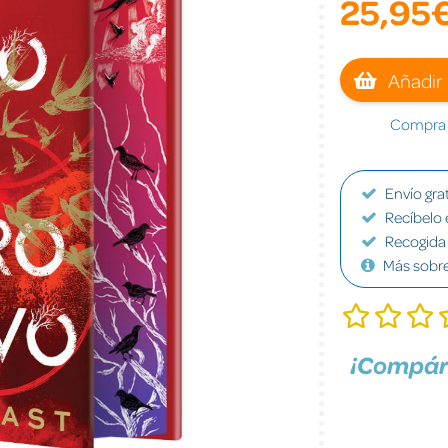
25,95
Añadir 
Compra a
Envío grat
Recíbelo 
Recogida 
Más sobr
¡Compár