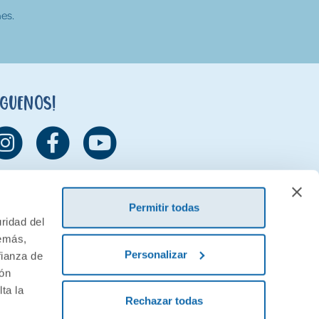
es.
íguenos!
Permitir todas
ridad del
demás,
Personalizar
fianza de
ión
ta la
Rechazar todas