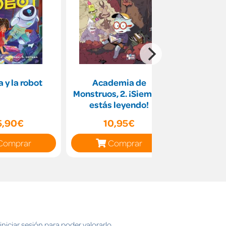
a y la robot
Academia de
Bajo l
Monstruos, 2. ¡Siempre
estás leyendo!
5,90€
10,95€
19
Comprar
Comprar
C
niciar sesión para poder valorarlo