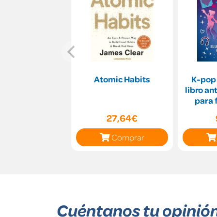
Atomic Habits
K-pop 
libro an
para 
27,64€
Comprar
Cuéntanos tu opinió