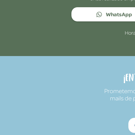
WhatsApp
Hora
¡E
Prometemos 
mails de 