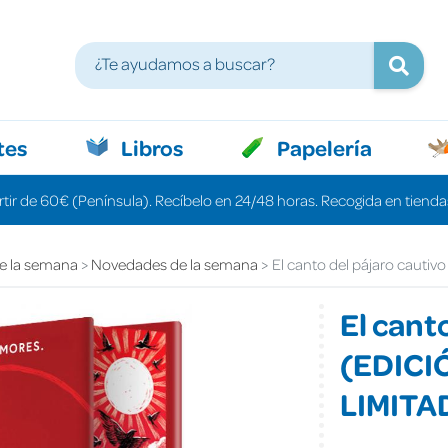
tes
Libros
Papelería
rtir de 60€ (Península). Recíbelo en 24/48 horas. Recogida en tiendas
e la semana
Novedades de la semana
El canto del pájaro caut
El cant
(EDICI
LIMITA