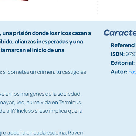
Caracte
 una prisión donde los ricos cazan a
ibido, alianzas inesperadas y una
Referenci
a marcan el inicio de una
ISBN:
979
Editorial:
Autor:
Fas
e: si cometes un crimen, tu castigo es
e en los márgenes de la sociedad.
ayor, Jed, a una vida en Terminus,
 allí? Incluso si eso implica que la
ligro acecha en cada esquina, Raven