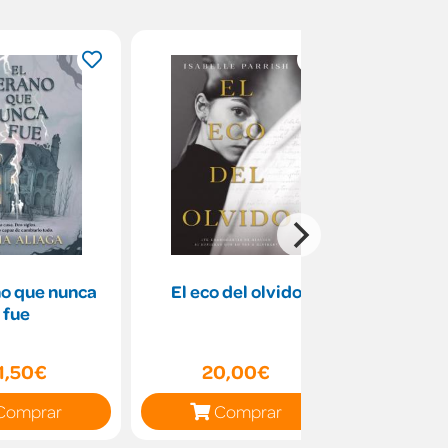
no que nunca
El eco del olvido
La se
fue
1,50€
20,00€
18
Comprar
Comprar
C