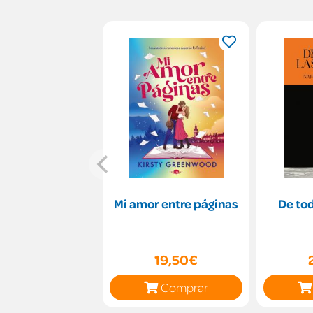
Mi amor entre páginas
De tod
19,50€
Comprar