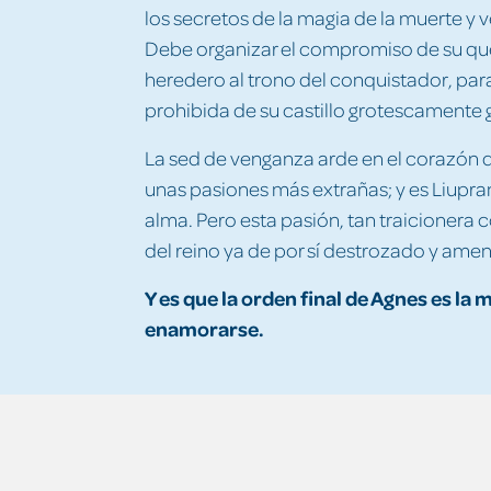
los secretos de la magia de la muerte y v
Debe organizar el compromiso de su qu
heredero al trono del conquistador, par
prohibida de su castillo grotescamente 
La sed de venganza arde en el corazón 
unas pasiones más extrañas; y es Liupran
alma. Pero esta pasión, tan traicionera
del reino ya de por sí destrozado y amen
Y es que la orden final de Agnes es la
enamorarse.