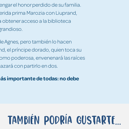
engar el honor perdido de su familia.
erida prima Marozia con Liuprand,
a obtener acceso a la biblioteca
grandioso.
de Agnes, pero también lo hacen
d, el príncipe dorado, quien toca su
 como poderosa, envenenará las raíces
azará con partirlo en dos.
 más importante de todas: no debe
También podría gustarte...