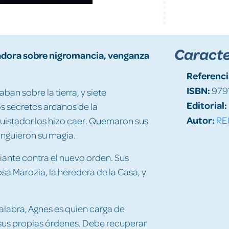
Caracte
cadora sobre nigromancia, venganza
Referenci
ISBN:
979
an sobre la tierra, y siete
Editorial:
 secretos arcanos de la
Autor:
REI
uistador los hizo caer. Quemaron sus
inguieron su magia.
fiante contra el nuevo orden. Sus
a Marozia, la heredera de la Casa, y
alabra, Agnes es quien carga de
e sus propias órdenes. Debe recuperar