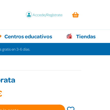
Accede/Regístrate
Centros educativos
Tiendas
 gratis en 3-6 días.
rata
€
a la cesta