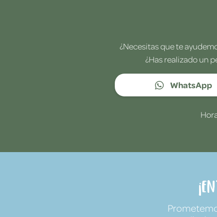
¿Necesitas que te ayudemos
¿Has realizado un p
WhatsApp
Hora
¡E
Prometemos 