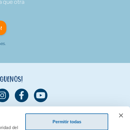
a que otra
!
es.
íguenos!
Permitir todas
ridad del