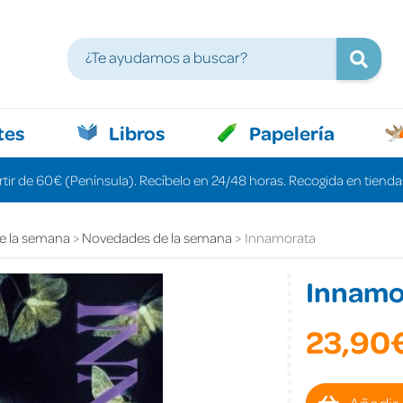
tes
Libros
Papelería
rtir de 60€ (Península). Recíbelo en 24/48 horas. Recogida en tiendas
e la semana
Novedades de la semana
Innamorata
Innamo
23,90
Añadir 