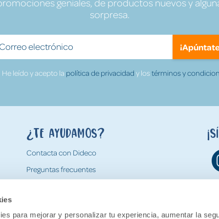
promociones geniales, de productos nuevos y algun
sorpresa.
¡Apúntate
He leído y acepto la
política de privacidad
y los
términos y condicion
¿Te ayudamos?
¡S
Contacta con Dideco
Preguntas frecuentes
Formas de pago
kies
Gastos y condiciones de envío
es para mejorar y personalizar tu experiencia, aumentar la segu