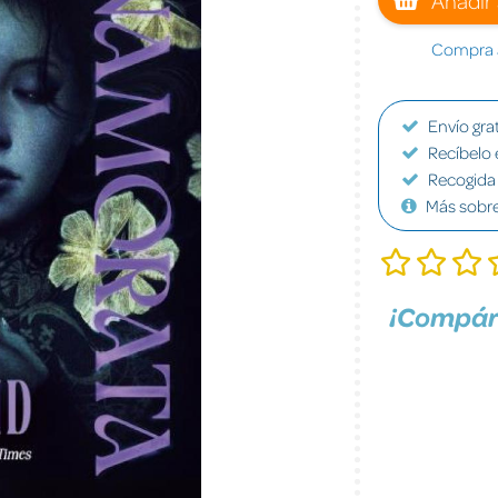
Compra a
Envío grat
Recíbelo 
Recogida 
Más sobr
¡Compár