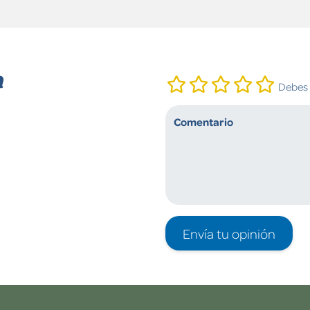
n
Debes i
Envía tu opinión