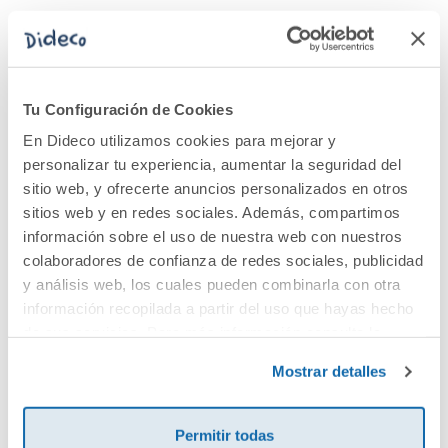
Y montaré caballos
salvajes
Tu Configuración de Cookies
10,50€
En Dideco utilizamos cookies para mejorar y
personalizar tu experiencia, aumentar la seguridad del
Comprar
sitio web, y ofrecerte anuncios personalizados en otros
sitios web y en redes sociales. Además, compartimos
información sobre el uso de nuestra web con nuestros
colaboradores de confianza de redes sociales, publicidad
y análisis web, los cuales pueden combinarla con otra
información recopilada a partir del uso que hayas hecho
Cuéntanos tu opinión
de sus servicios. Para más información consulta la
Dideco
Política de Cookies
y la
Política de Privacidad
.
Mostrar detalles
¡Sé el primero en valorar este producto!
Permitir todas
Debes iniciar sesión para poder valorarlo