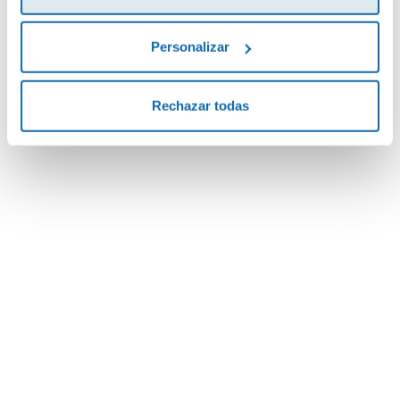
Amigo Mundo
Personalizar
8,30€
Rechazar todas
Comprar
Envía tu opinión
¿Te ayudamos?
¿Necesitas que te ayudemos a acceder a tu cuenta? ¿Te
gustaría proponernos alguna idea o algún nuevo
El niño rey
producto? ¿Has realizado un pedido y quieres saber si