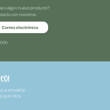
dea o algún nuevo producto?
ntacto con nosotros.
Correo electrónico
:00h.
co!
s a enviarte
a que otra