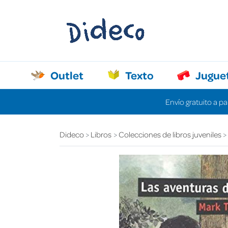
Outlet
Texto
Jugue
Envío gratuito a pa
Dideco
Libros
Colecciones de libros juveniles