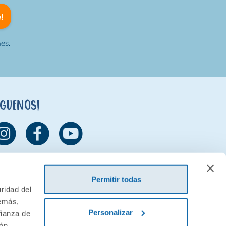
!
es.
íguenos!
Permitir todas
ridad del
demás,
Personalizar
fianza de
ión