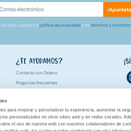
¡Apúntate
He leído y acepto la
política de privacidad
y los
términos y condicion
¿Te ayudamos?
¡S
Contacta con Dideco
Preguntas frecuentes
Formas de pago
kies
Gastos y condiciones de envío
es para mejorar y personalizar tu experiencia, aumentar la segu
Devoluciones
ncios personalizados en otros sitios web y en redes sociales. A
obre el uso de nuestra web con nuestros colaboradores de con
 y análisis web, los cuales pueden combinarla con otra informac