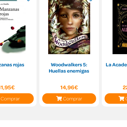
anas rojas
Woodwalkers 5:
La Acade
Huellas enemigas
11,95€
14,96€
2
Comprar
Comprar