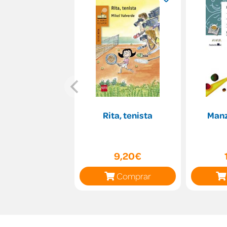
Rita, tenista
Manz
9,20€
Comprar