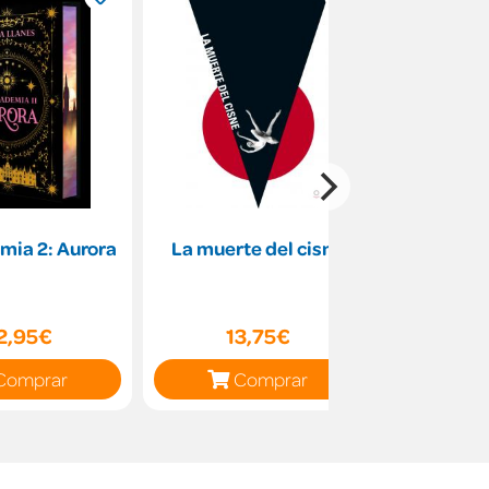
mia 2: Aurora
La muerte del cisne
El hombr
2,95€
13,75€
12
Comprar
Comprar
C