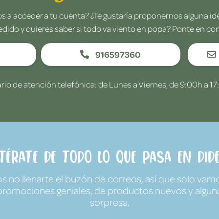
 a acceder a tu cuenta? ¿Te gustaría proponernos alguna i
edido y quieres saber si todo va viento en popa? Ponte en co
916597360
rio de atención telefónica: de Lunes a Viernes, de 9:00h a 17
ntérate de todo lo que pasa en Dide
no llenarte el buzón de correos, así que solo vamo
promociones geniales, de productos nuevos y algun
sorpresa.