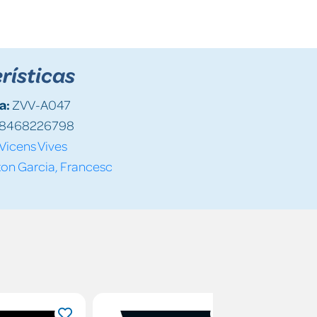
rísticas
a:
ZVV-A047
8468226798
Vicens Vives
on Garcia, Francesc