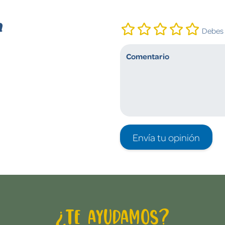
n
Debes i
Envía tu opinión
¿Te ayudamos?