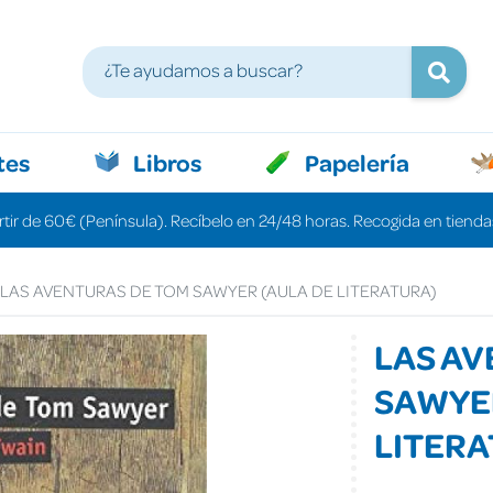
tes
Libros
Papelería
rtir de 60€ (Península). Recíbelo en 24/48 horas. Recogida en tiendas
LAS AVENTURAS DE TOM SAWYER (AULA DE LITERATURA)
LAS AV
SAWYER
LITERA