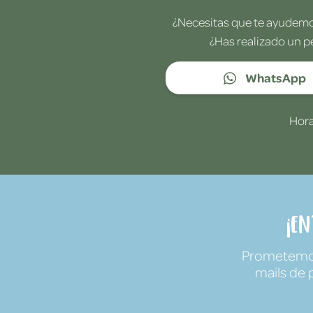
¿Necesitas que te ayudemos
¿Has realizado un p
WhatsApp
Hora
¡E
Prometemos 
mails de 