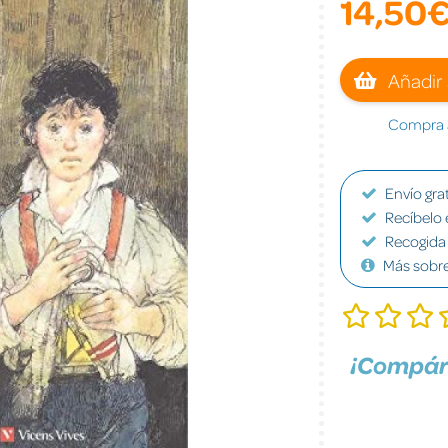
14,50
Añadir 
Compra a
Envío grat
Recíbelo 
Recogida 
Más sobr
¡Compár