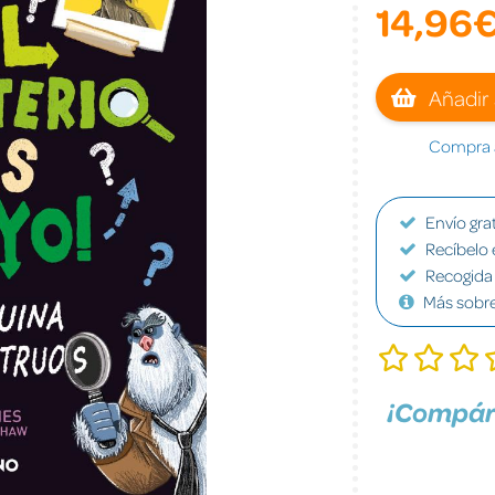
14,96
Añadir 
Compra a
Envío grat
Recíbelo 
Recogida 
Más sobr
¡Compár