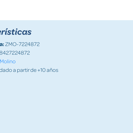
rísticas
a:
ZMO-7224872
8427224872
Molino
do a partir de +10 años