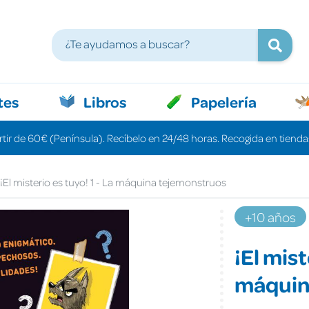
tes
Libros
Papelería
rtir de 60€ (Península). Recíbelo en 24/48 horas. Recogida en tiendas
¡El misterio es tuyo! 1 - La máquina tejemonstruos
+10 años
¡El mist
máquin