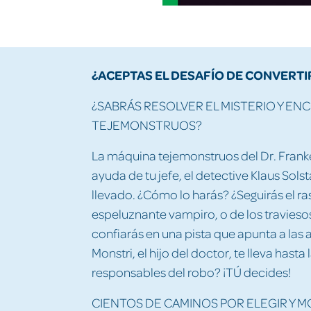
¿ACEPTAS EL DESAFÍO DE CONVERTI
¿SABRÁS RESOLVER EL MISTERIO Y E
TEJEMONSTRUOS?
La máquina tejemonstruos del Dr. Franke
ayuda de tu jefe, el detective Klaus Sols
llevado. ¿Cómo lo harás? ¿Seguirás el ra
espeluznante vampiro, o de los travieso
confiarás en una pista que apunta a las as
Monstri, el hijo del doctor, te lleva hast
responsables del robo? ¡TÚ decides!
CIENTOS DE CAMINOS POR ELEGIR Y M