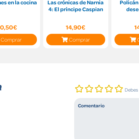
es en la cocina
Las crónicas de Narnia
Policán
4: El príncipe Caspian
dese
10,50€
14,90€
1
Comprar
Comprar
n
Debes i