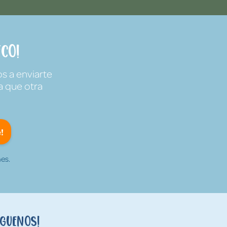
co!
s a enviarte
a que otra
!
es.
íguenos!