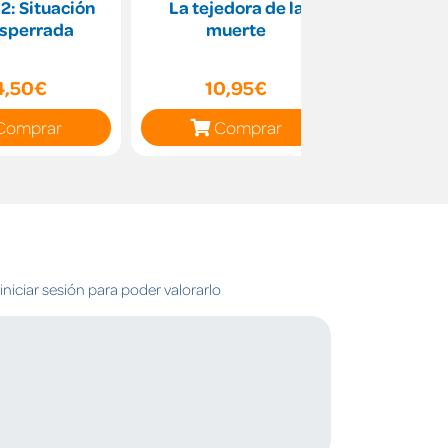
 2: Situación
La tejedora de la
Historia
sperrada
muerte
elef
4,50€
10,95€
11
Comprar
Comprar
C
niciar sesión para poder valorarlo