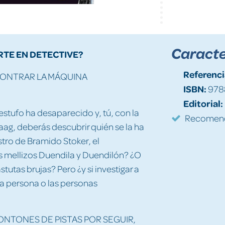
Caracte
RTE EN DETECTIVE?
Referenci
NCONTRAR LA MÁQUINA
ISBN:
978
Editorial:
stufo ha desaparecido y, tú, con la
Recomenda
taag, deberás descubrir quién se la ha
stro de Bramido Stoker, el
s mellizos Duendila y Duendilón? ¿O
tutas brujas? Pero ¿y si investigar a
a la persona o las personas
ONTONES DE PISTAS POR SEGUIR,