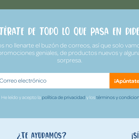
ntérate de todo lo que pasa en Dide
no llenarte el buzón de correos, así que solo vamo
promociones geniales, de productos nuevos y algun
sorpresa.
¡Apúntate
He leído y acepto la
política de privacidad
y los
términos y condicion
¿Te ayudamos?
¡S