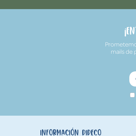
¡E
Prometemos 
mails de 
Información Dideco