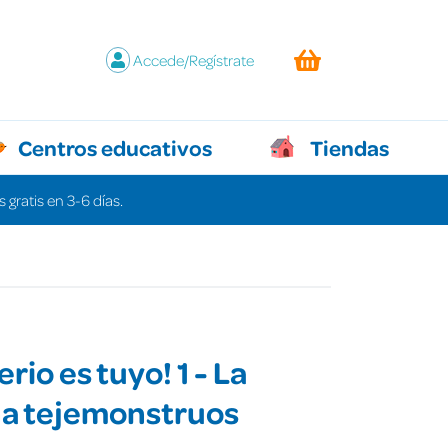
Accede/Regístrate
Centros educativos
Tiendas
 gratis en 3-6 días.
erio es tuyo! 1 - La
a tejemonstruos