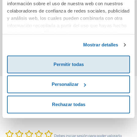
información sobre el uso de nuestra web con nuestros
colaboradores de confianza de redes sociales, publicidad
Una maldición de
Supercastigados
Dia
y análisis web, los cuales pueden combinarla con otra
sombras y espinas
Fra
información recopilada a partir del uso que hayas hecho
i
de sus servicios. Para más información consulta la
19,95€
14,96€
Política de Cookies
y la
Política de Privacidad
.
Mostrar detalles
Comprar
Comprar
Permitir todas
Personalizar
Cuéntanos tu opinión
Rechazar todas
¡Sé el primero en valorar este producto!
Debes iniciar sesión para poder valorarlo