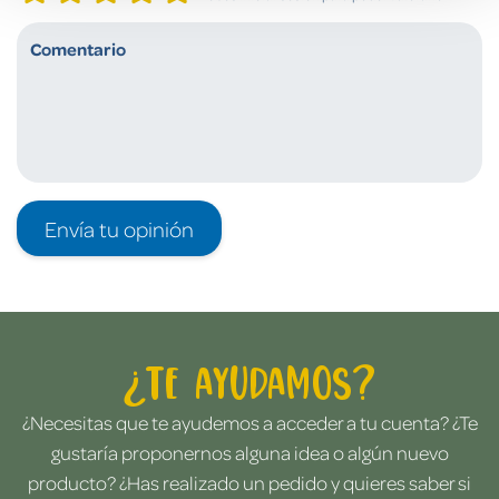
Envía tu opinión
¿Te ayudamos?
¿Necesitas que te ayudemos a acceder a tu cuenta? ¿Te
gustaría proponernos alguna idea o algún nuevo
producto? ¿Has realizado un pedido y quieres saber si