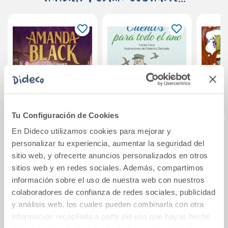
Tu Configuración de Cookies
En Dideco utilizamos cookies para mejorar y
personalizar tu experiencia, aumentar la seguridad del
Amanda Black 13 -
Cuentos para todo
Lian
sitio web, y ofrecerte anuncios personalizados en otros
El Holandés
el año
Errante
sitios web y en redes sociales. Además, compartimos
información sobre el uso de nuestra web con nuestros
15,95€
10,95€
colaboradores de confianza de redes sociales, publicidad
y análisis web, los cuales pueden combinarla con otra
Comprar
Comprar
información recopilada a partir del uso que hayas hecho