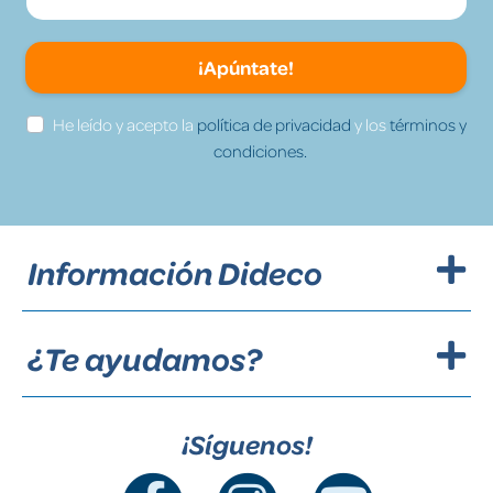
¡Apúntate!
He leído y acepto la
política de privacidad
y los
términos y
condiciones.
Información Dideco
¿Te ayudamos?
¡Síguenos!