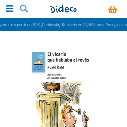
ito a partir de 60€ (Península). Recíbelo en 24/48 horas. Recogida en tienda