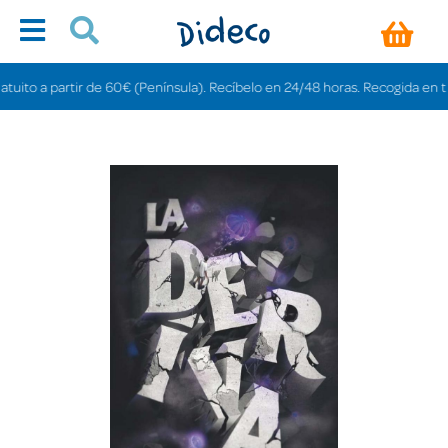
to a partir de 60€ (Península). Recíbelo en 24/48 horas. Recogida en tiendas