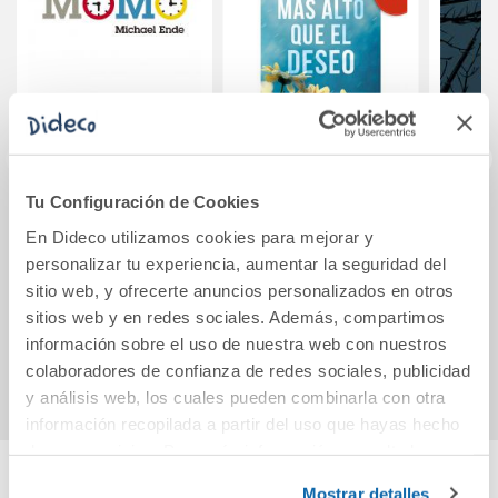
Tu Configuración de Cookies
Momo
Vuelo y gloria 2:
En Dideco utilizamos cookies para mejorar y
Más alto que el
personalizar tu experiencia, aumentar la seguridad del
deseo
sitio web, y ofrecerte anuncios personalizados en otros
13,75€
19,95€
sitios web y en redes sociales. Además, compartimos
información sobre el uso de nuestra web con nuestros
Comprar
Comprar
colaboradores de confianza de redes sociales, publicidad
y análisis web, los cuales pueden combinarla con otra
información recopilada a partir del uso que hayas hecho
de sus servicios. Para más información consulta la
Política de Cookies
y la
Política de Privacidad
.
Mostrar detalles