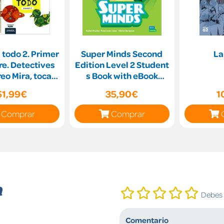
todo 2. Primer
Super Minds Second
La
ctives
Edition Level 2 Student
, toca,
s Book with eBook
siente..
British English
51,99€
35,90€
1
Comprar
Comprar
n
Debes i