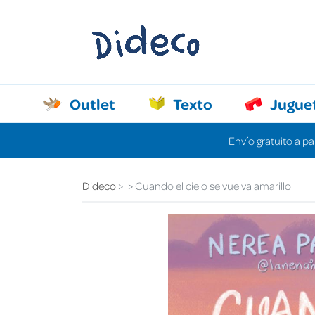
Outlet
Texto
Jugue
Envío gratuito a pa
Dideco
Cuando el cielo se vuelva amarillo