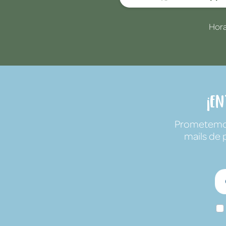
Hora
¡E
Prometemos 
mails de 