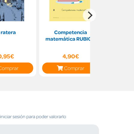
 ratera
Competencia
Ciencias A
matemática RUBIO 3
0,95€
4,90€
37
Comprar
Comprar
C
niciar sesión para poder valorarlo