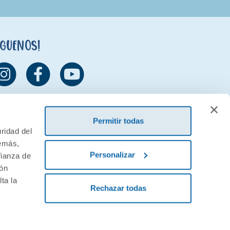
íguenos!
Permitir todas
ridad del
demás,
Personalizar
fianza de
ión
ta la
Rechazar todas
ivacidad
Condiciones generales de contratación