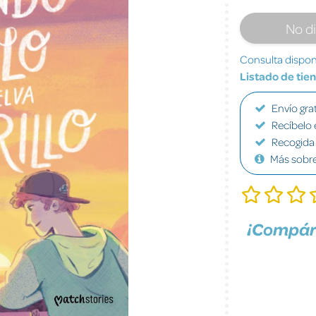
No d
Consulta disponi
Listado de tie
Envío grat
Recíbelo 
Recogida 
Más sobr
¡Compár