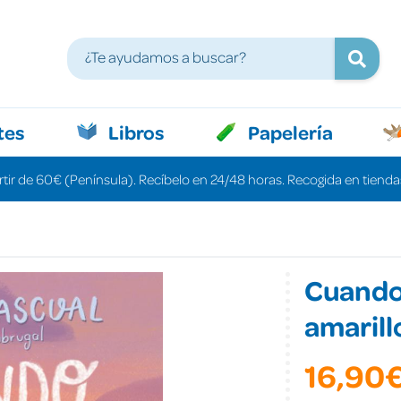
tes
Libros
Papelería
rtir de 60€ (Península). Recíbelo en 24/48 horas. Recogida en tiendas
Cuando 
amarill
16,90