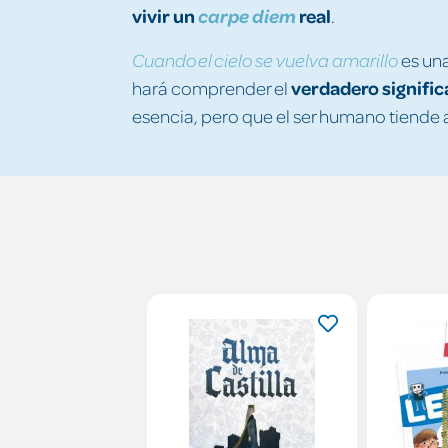
vivir un
real
carpe diem
.
es un
Cuando el cielo se vuelva amarillo
verdadero
signifi
hará comprender el
esencia, pero que el ser humano tiende