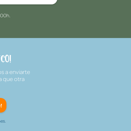
:00h.
co!
s a enviarte
a que otra
!
es.