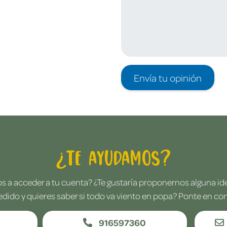
Envía tu opinión
¿Te ayudamos?
 a acceder a tu cuenta? ¿Te gustaría proponernos alguna i
edido y quieres saber si todo va viento en popa? Ponte en co
916597360