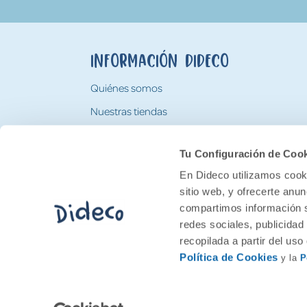
Información Dideco
Quiénes somos
Nuestras tiendas
Trabaja con nosotros
Tu Configuración de Coo
Tarjeta Regalo Dideco
En Dideco utilizamos cooki
sitio web, y ofrecerte anu
compartimos información s
redes sociales, publicidad
recopilada a partir del us
Política de Cookies
y la
P
2026 Feran. Todos los derechos quedan res