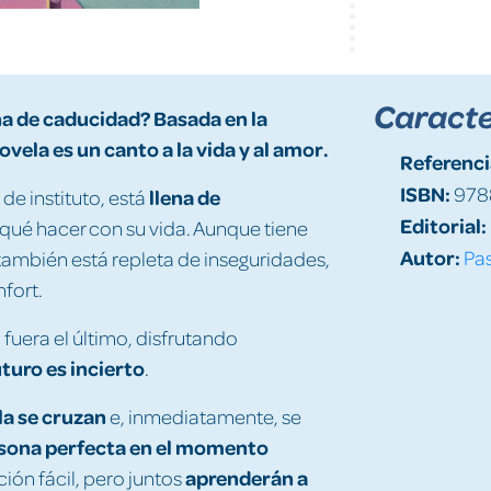
Caracte
cha de caducidad? Basada en la
ovela es un canto a la vida y al amor.
Referenci
ISBN:
978
llena de
de instituto, está
Editorial:
qué hacer con su vida. Aunque tiene
Autor:
Pas
ambién está repleta de inseguridades,
fort.
 fuera el último, disfrutando
uturo es incierto
.
la se cruzan
e, inmediatamente, se
rsona perfecta en el momento
aprenderán a
ción fácil, pero juntos