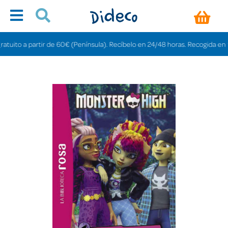
ito a partir de 60€ (Península). Recíbelo en 24/48 horas. Recogida en tienda