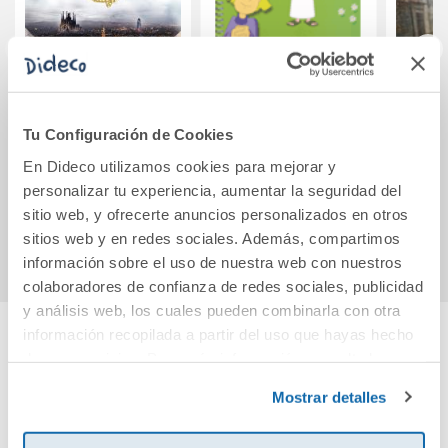
Origen (edición
RELIGION,AMOR
Solas 
rústica)
DE DIOS 1
Tu Configuración de Cookies
En Dideco utilizamos cookies para mejorar y
21,90€
10,85€
personalizar tu experiencia, aumentar la seguridad del
sitio web, y ofrecerte anuncios personalizados en otros
Comprar
Comprar
sitios web y en redes sociales. Además, compartimos
información sobre el uso de nuestra web con nuestros
colaboradores de confianza de redes sociales, publicidad
y análisis web, los cuales pueden combinarla con otra
información recopilada a partir del uso que hayas hecho
de sus servicios. Para más información consulta la
Cuéntanos tu opinión
Política de Cookies
y la
Política de Privacidad
.
Mostrar detalles
¡Sé el primero en valorar este producto!