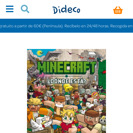
ito a partir de 60€ (Península). Recíbelo en 24/48 horas. Recogida en tiend