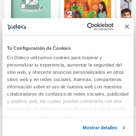
Escritura RUBIO
RELIXIÓN
EV
Tu Configuración de Cookies
06
CATÓLICA 4
TRAN
En Dideco utilizamos cookies para mejorar y
EL
personalizar tu experiencia, aumentar la seguridad del
1,50€
42,20€
sitio web, y ofrecerte anuncios personalizados en otros
sitios web y en redes sociales. Además, compartimos
Comprar
Comprar
información sobre el uso de nuestra web con nuestros
colaboradores de confianza de redes sociales, publicidad
y análisis web, los cuales pueden combinarla con otra
información recopilada a partir del uso que hayas hecho
de sus servicios. Para más información consulta la
Política de Cookies
y la
Política de Privacidad
.
Cuéntanos tu opinión
Mostrar detalles