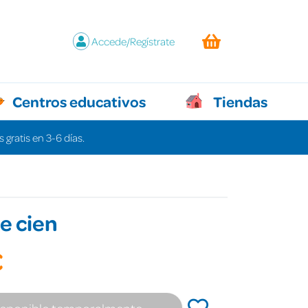
Accede/Regístrate
Centros educativos
Tiendas
 gratis en 3-6 días.
e cien
€
isponible temporalmente