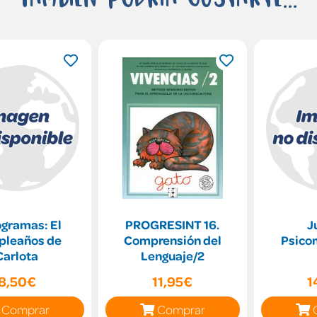
ogramas: El
PROGRESINT 16.
J
leaños de
Comprensión del
Psico
Carlota
Lenguaje/2
8,50€
11,95€
1
Comprar
Comprar