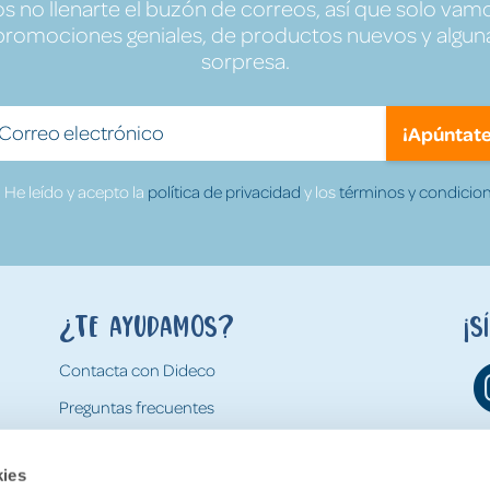
no llenarte el buzón de correos, así que solo vamo
promociones geniales, de productos nuevos y algun
sorpresa.
¡Apúntate
He leído y acepto la
política de privacidad
y los
términos y condicion
¿Te ayudamos?
¡S
Contacta con Dideco
Preguntas frecuentes
Formas de pago
kies
Gastos y condiciones de envío