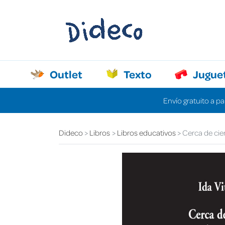
Outlet
Texto
Jugue
Envío gratuito a pa
Dideco
Libros
Libros educativos
Cerca de cie