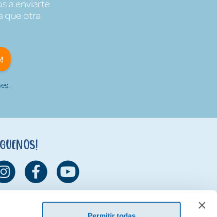
s a enviarte
a que otra
!
es.
íguenos!
Permitir todas