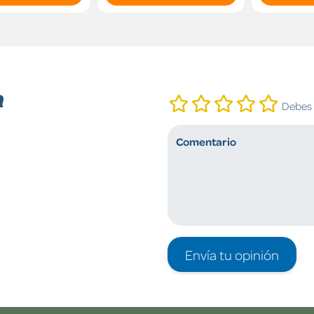
n
Debes i
Envía tu opinión