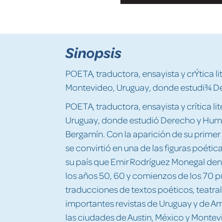
Sinopsis
POETA, traductora, ensayista y crÝtica lit
Montevideo, Uruguay, donde estudi¾ D
POETA, traductora, ensayista y crítica li
Uruguay, donde estudió Derecho y Huma
Bergamín. Con la aparición de su primer 
se convirtió en una de las figuras poétic
su país que Emir Rodríguez Monegal den
los años 50, 60 y comienzos de los 70 pub
traducciones de textos poéticos, teatral
importantes revistas de Uruguay y de Am
las ciudades de Austin, México y Montev