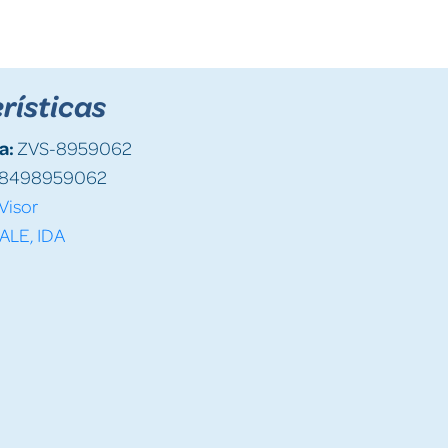
rísticas
a:
ZVS-8959062
8498959062
Visor
ALE, IDA