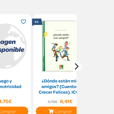
5%
uego y
¿Dónde están mis
Las compet
motricidad
amigos? (Cuentos
programac
Crecer Felices). ICCE
V
4,75€
6,41€
25
6,75€
Comprar
Comprar
C