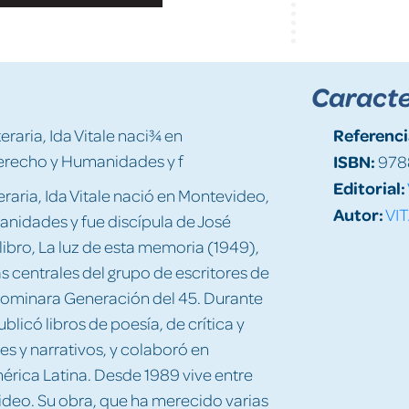
Caracte
Referenci
eraria, Ida Vitale naci¾ en
erecho y Humanidades y f
ISBN:
978
Editorial:
teraria, Ida Vitale nació en Montevideo,
Autor:
VIT
nidades y fue discípula de José
libro, La luz de esta memoria (1949),
as centrales del grupo de escritores de
ominara Generación del 45. Durante
licó libros de poesía, de crítica y
es y narrativos, y colaboró en
érica Latina. Desde 1989 vive entre
ideo. Su obra, que ha merecido varias