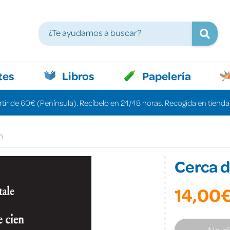
tes
Libros
Papelería
rtir de 60€ (Península). Recíbelo en 24/48 horas. Recogida en tiendas
n
Cerca d
14,00
No d