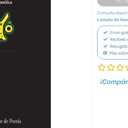
Consulta disponi
Listado de tie
Envío grat
Recíbelo 
Recogida 
Más sobr
¡Compár