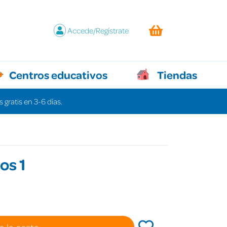
Accede/Regístrate
Centros educativos
Tiendas
 gratis en 3-6 días.
os 1
a la cesta