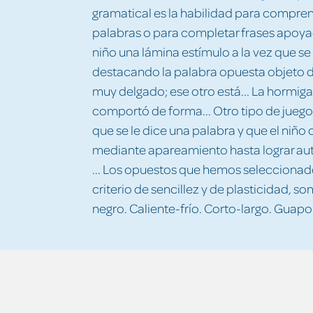
gramatical es la habilidad para compren
palabras o para completar frases apoya
niño una lámina estímulo a la vez que s
destacando la palabra opuesta objeto de
muy delgado; ese otro está... La hormiga
comportó de forma... Otro tipo de juego 
que se le dice una palabra y que el niño 
mediante apareamiento hasta lograr automa
... Los opuestos que hemos seleccionad
criterio de sencillez y de plasticidad, son
negro. Caliente-frío. Corto-largo. Guap