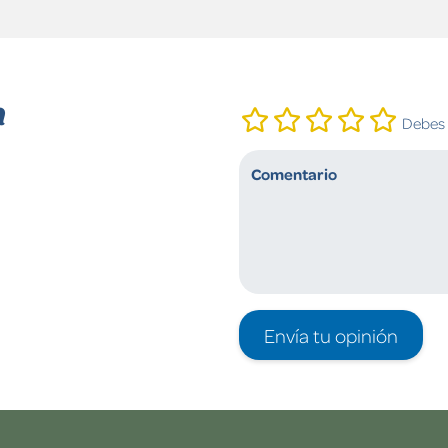
n
Debes i
Envía tu opinión