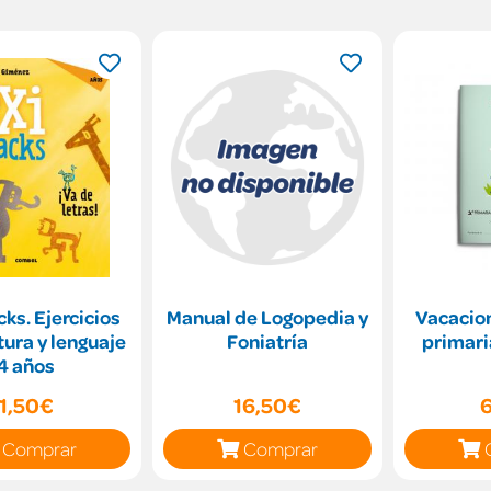
cks. Ejercicios
Manual de Logopedia y
Vacacio
tura y lenguaje
Foniatría
primari
4 años
1,50€
16,50€
Comprar
Comprar