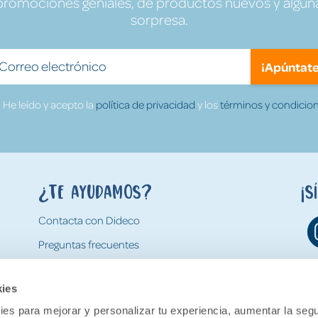
promociones geniales, de productos nuevos y algun
sorpresa.
¡Apúntate
He leído y acepto la
política de privacidad
y los
términos y condicion
¿Te ayudamos?
¡S
Contacta con Dideco
Preguntas frecuentes
Formas de pago
kies
Gastos y condiciones de envío
es para mejorar y personalizar tu experiencia, aumentar la segu
Devoluciones