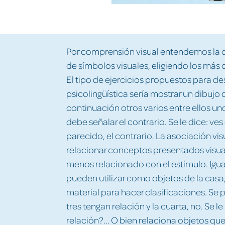
Por comprensión visual entendemos la 
de símbolos visuales, eligiendo los más
El tipo de ejercicios propuestos para de
psicolingüística sería mostrar un dibujo
continuación otros varios entre ellos uno
debe señalar el contrario. Se le dice: ve
parecido, el contrario. La asociación vi
relacionar conceptos presentados visualm
menos relacionado con el estímulo. Igua
pueden utilizar como objetos de la casa,
material para hacer clasificaciones. Se
tres tengan relación y la cuarta, no. Se l
relación?... O bien relaciona objetos qu