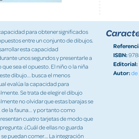
Caracte
capacidad para obtener significados
 opuestos entre un conjunto de dibujos.
Referenci
sarrollar esta capacidad
ISBN:
978
 durante unos segundos y presentarle a
Editorial:
 que sea el opuesto. El niño o la niña
Autor:
de 
s este dibujo... busca el menos
sual evalúa la capacidad para
ente. Se trata de elegir el dibujo
lmente no olvidar que estas barajas se
 de la fauna... y por tanto como
 presentan cuatro tarjetas de modo que
e pregunta: ¿Cuál de ellas no guarda
e se puedan comer... La integración