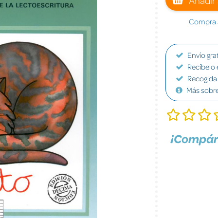
Compra a
Envío grat
Recíbelo 
Recogida 
Más sobr
¡Compár