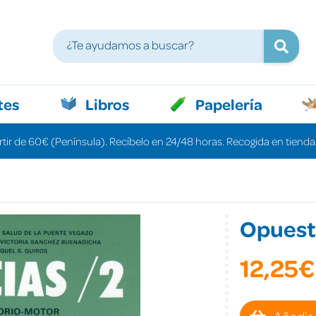
tes
Libros
Papelería
rtir de 60€ (Península). Recíbelo en 24/48 horas. Recogida en tiendas
Opuest
12,25€
Añadir 