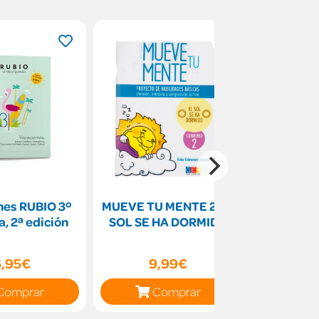
nes RUBIO 3º
MUEVE TU MENTE 2:EL
Recuerde
a, 2ª edición
SOL SE HA DORMIDO
trabaje s
6,95€
9,99€
4
Comprar
Comprar
C