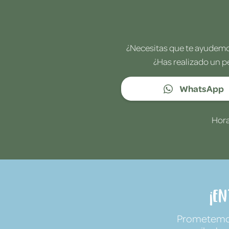
¿Necesitas que te ayudemos
¿Has realizado un p
WhatsApp
Hora
¡E
Prometemos 