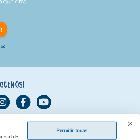
a que otra
!
es.
íguenos!
Permitir todas
ridad del