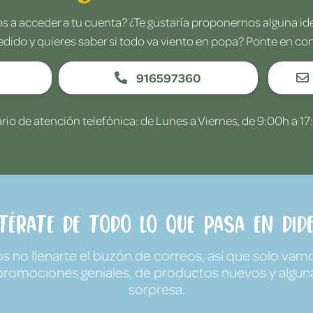
 a acceder a tu cuenta? ¿Te gustaría proponernos alguna i
edido y quieres saber si todo va viento en popa? Ponte en co
916597360
rio de atención telefónica: de Lunes a Viernes, de 9:00h a 17
ntérate de todo lo que pasa en Dide
no llenarte el buzón de correos, así que solo vamo
promociones geniales, de productos nuevos y algun
sorpresa.