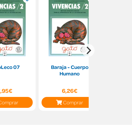
oLeco 07
Baraja - Cuerpo
Víctor y l
Humano
7,95€
6,26€
6,75€
Comprar
Comprar
C