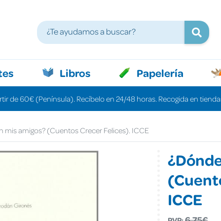
tes
Libros
Papelería
rtir de 60€ (Península). Recíbelo en 24/48 horas. Recogida en tiendas
 mis amigos? (Cuentos Crecer Felices). ICCE
¿Dónde
(Cuento
ICCE
6,75€
PVP: