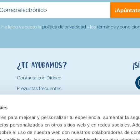
¡Apúntate
He leído y acepto la
política de privacidad
y los
términos y condicion
¿Te ayudamos?
¡S
Contacta con Dideco
Preguntas frecuentes
Formas de pago
kies
Gastos y condiciones de envío
es para mejorar y personalizar tu experiencia, aumentar la segu
Devoluciones
ncios personalizados en otros sitios web y en redes sociales. A
obre el uso de nuestra web con nuestros colaboradores de con
 y análisis web, los cuales pueden combinarla con otra informac