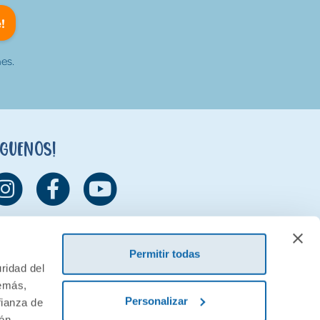
!
es.
íguenos!
Permitir todas
ridad del
demás,
Personalizar
fianza de
ión