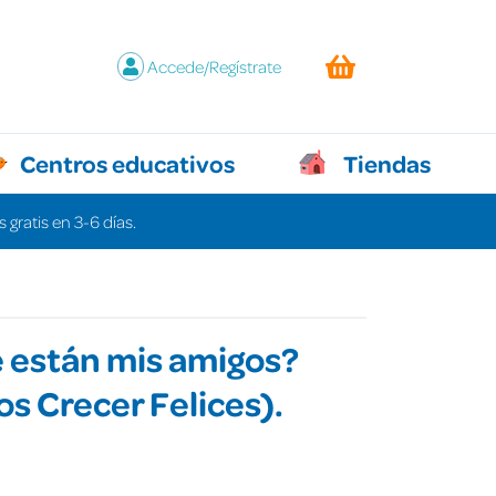
Accede/Regístrate
Centros educativos
Tiendas
 gratis en 3-6 días.
 están mis amigos?
s Crecer Felices).