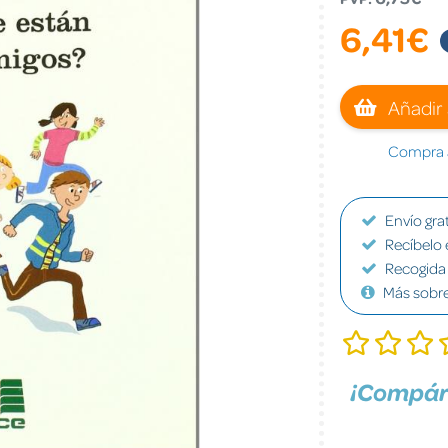
6,41€
Añadir 
Compra a
Envío grat
Recíbelo 
Recogida 
Más sobr
¡Compár