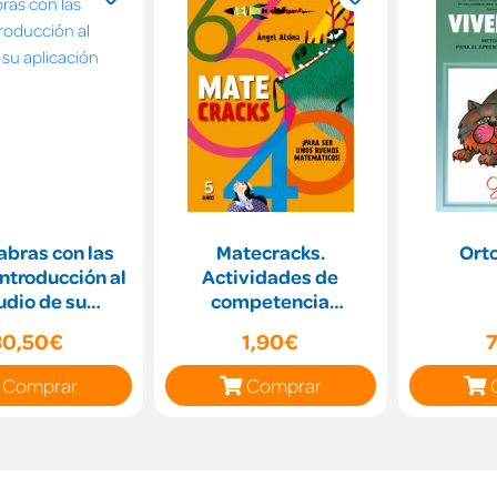
labras con las
Matecracks.
Ort
ntroducción al
Actividades de
udio de su
competencia
ión directa en
matemática: números,
30,50€
1,90€
geometría, medida, l
Comprar
Comprar