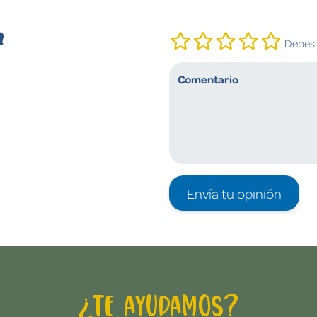
n
Debes i
Envía tu opinión
¿Te ayudamos?