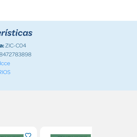
rísticas
a:
ZIC-C04
8472783898
Icce
RIOS
5%