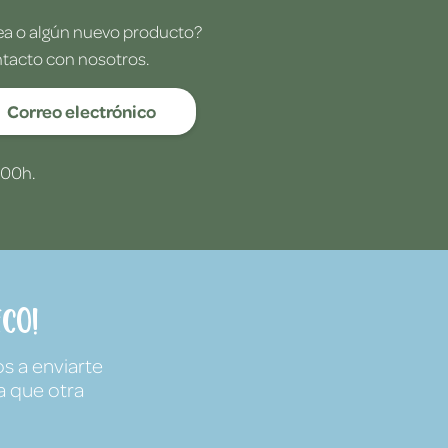
dea o algún nuevo producto?
ntacto con nosotros.
Correo electrónico
:00h.
co!
s a enviarte
a que otra