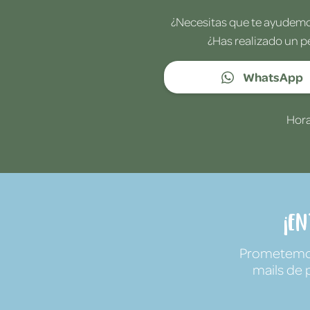
¿Necesitas que te ayudemos
¿Has realizado un p
WhatsApp
Hora
¡E
Prometemos 
mails de 