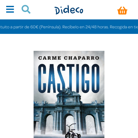
 a partir de 60€ (Península). Recíbelo en 24/48 horas. Recogida en tiendas 