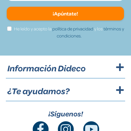
¡Apúntate!
He leído y acepto la
política de privacidad
y los
términos y
condiciones.
Información Dideco
¿Te ayudamos?
¡Síguenos!