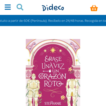
o a partir de 60€ (Península). Recíbelo en 24/48 horas. Recogida en tiendas 