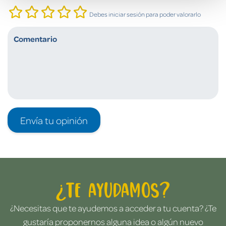
Debes iniciar sesión para poder valorarlo
Envía tu opinión
¿Te ayudamos?
¿Necesitas que te ayudemos a acceder a tu cuenta? ¿Te
gustaría proponernos alguna idea o algún nuevo