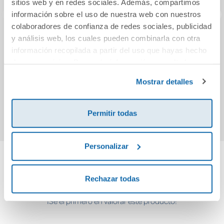
sitios web y en redes sociales. Además, compartimos
información sobre el uso de nuestra web con nuestros
colaboradores de confianza de redes sociales, publicidad
y análisis web, los cuales pueden combinarla con otra
Los alemanes
La teoría del amor
La
información recopilada a partir del uso que hayas hecho
(Premio Alfaguara
(bolsillo)
de sus servicios. Para más información consulta la
de novela 2024)
Política de Cookies
y la
Política de Privacidad
.
12,95€
10,95€
Mostrar detalles
Comprar
Comprar
Permitir todas
Personalizar
Cuéntanos tu opinión
Rechazar todas
¡Sé el primero en valorar este producto!