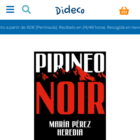
partir de 60€ (Península). Recíbelo en 24/48 horas. Recogida en tiendas grat