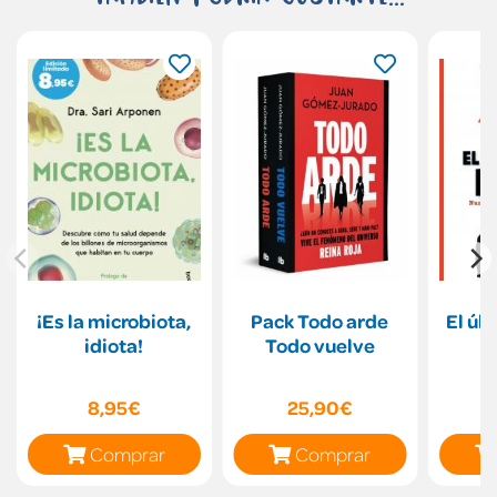
¡Es la microbiota,
Pack Todo arde
El úl
idiota!
Todo vuelve
8,95€
25,90€
Comprar
Comprar