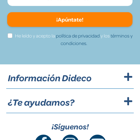
¡Apúntate!
He leído y acepto la
política de privacidad
y los
términos y
condiciones.
Información Dideco
¿Te ayudamos?
¡Síguenos!