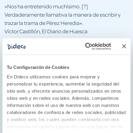
«Nos ha entretenido muchísimo. [?]
Verdaderamente llamativa la manera de escribir y
trazar la trama de Pérez Heredia».
Víctor Castillón, El Diario de Huesca
«María Pérez Heredia llega con paso firme para
convertirse en una gran dama de la novela
policiaca».
Tu Configuración de Cookies
Benjamín Prado, Todos somos sospechosos
En Dideco utilizamos cookies para mejorar y
«Sorprende esta joven escritora con un noir intenso,
personalizar tu experiencia, aumentar la seguridad del
de profundidad, que acreditauna gran madurez
sitio web, y ofrecerte anuncios personalizados en otros
literaria. [...] Léala, porque lo va a pasar bien».
sitios web y en redes sociales. Además, compartimos
información sobre el uso de nuestra web con nuestros
J. Infante. J.M. Barasorda. O. B. de Otálora, El Correo
colaboradores de confianza de redes sociales, publicidad
«Asfixiante. [...] Me ha fascinado. [...] Para los
y análisis web, los cuales pueden combinarla con otra
información recopilada a partir del uso que hayas hecho
amantes de las etiquetas: cojan un
con
rural noir