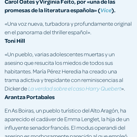
Carol
Oates y Virginia
Feito, por «una de las
promesas de la literatura española» (
).
Vice
«Una voz nueva, turbadora y profundamente original
en el panorama del thriller español».
Toni Hill
«Un pueblo, varias adolescentes muertas y un
asesino que resucita los miedos de todos sus
habitantes. María Pérez Heredia ha creado una
trama adictiva y trepidante con reminiscencias al
Dicker de
».
La verdad sobre el caso Harry Quebert
Arantza
Portabales
En As Boiras, un pueblo turístico del Alto Aragón, ha
aparecido el cadáver de Emma Lenglet, la hija de un
influyente senador francés. El modus operandi del
asesino es morbosamente parecido al que empleó