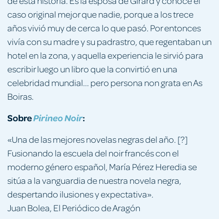
de esta historia. Es la esposa de Girard y conoce el
caso original mejor que nadie, porque a los trece
años vivió muy de cerca lo que pasó. Por entonces
vivía con su madre y su padrastro, que regentaban un
hotel en la zona, y aquella experiencia le sirvió para
escribir luego un libro que la convirtió en una
celebridad mundial... pero persona non grata en As
Boiras.
Sobre
:
Pirineo Noir
«Una de las mejores novelas negras del año. [?]
Fusionando la escuela del noir francés con el
moderno género español, María Pérez Heredia se
sitúa a la vanguardia de nuestra novela negra,
despertando ilusiones y expectativa».
Juan Bolea, El Periódico de Aragón