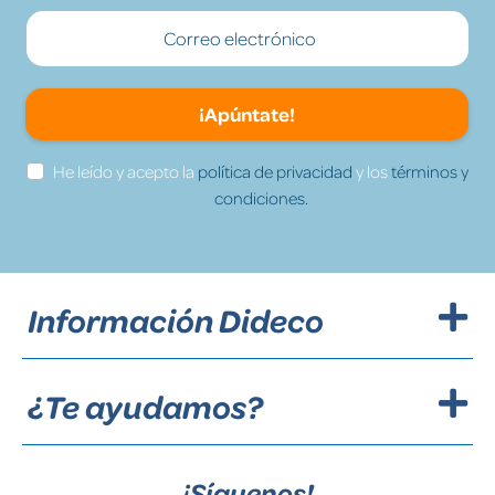
¡Apúntate!
He leído y acepto la
política de privacidad
y los
términos y
condiciones.
Información Dideco
¿Te ayudamos?
¡Síguenos!