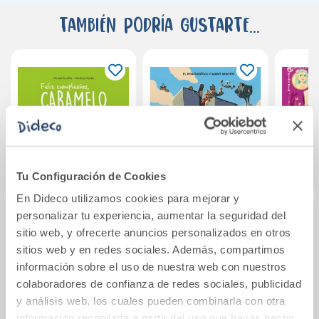
También podría gustarte...
Tu Configuración de Cookies
En Dideco utilizamos cookies para mejorar y
personalizar tu experiencia, aumentar la seguridad del
sitio web, y ofrecerte anuncios personalizados en otros
Feliz cumpleaños,
Legendario
Ada Tr
Caramelo
El 
sitios web y en redes sociales. Además, compartimos
información sobre el uso de nuestra web con nuestros
colaboradores de confianza de redes sociales, publicidad
10,95€
27,90€
y análisis web, los cuales pueden combinarla con otra
información recopilada a partir del uso que hayas hecho