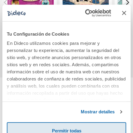
Ada Trenza Roja 3 -
Abracadabra 1. La
Hild
El Corazón de
brujita
Hi
Coral
des
Tu Configuración de Cookies
Homb
17,95€
19,50€
En Dideco utilizamos cookies para mejorar y
personalizar tu experiencia, aumentar la seguridad del
Comprar
Comprar
sitio web, y ofrecerte anuncios personalizados en otros
sitios web y en redes sociales. Además, compartimos
información sobre el uso de nuestra web con nuestros
colaboradores de confianza de redes sociales, publicidad
y análisis web, los cuales pueden combinarla con otra
información recopilada a partir del uso que hayas hecho
Cuéntanos tu opinión
de sus servicios. Para más información consulta la
Política de Cookies
y la
Política de Privacidad
.
Mostrar detalles
¡Sé el primero en valorar este producto!
Permitir todas