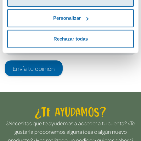
Debes iniciar sesión para poder valorarlo
Personalizar
Rechazar todas
Envía tu opinión
¿Te ayudamos?
¿Necesitas que te ayudemos a acceder a tu cuenta? ¿Te
gustaría proponernos alguna idea o algún nuevo
producto? ¿Has realizado un pedido y quieres saber si