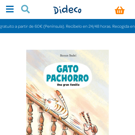
ito a partir de 60€ (Península). Recíbelo en 24/48 horas. Recogida en tiend