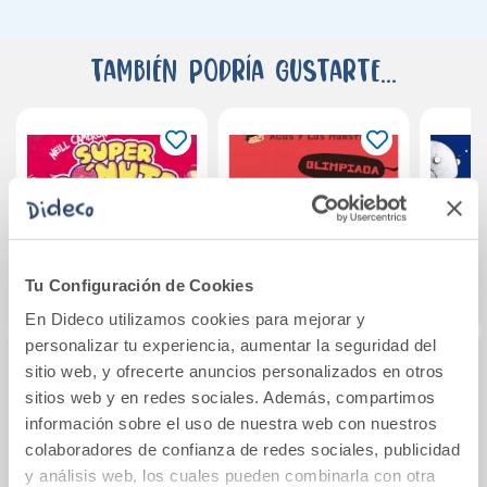
También podría gustarte...
Tu Configuración de Cookies
En Dideco utilizamos cookies para mejorar y
personalizar tu experiencia, aumentar la seguridad del
sitio web, y ofrecerte anuncios personalizados en otros
Superdónuts 2 -
Olimpiada cultural
Anima
sitios web y en redes sociales. Además, compartimos
¡Vaya liada!
El lo
información sobre el uso de nuestra web con nuestros
dí
colaboradores de confianza de redes sociales, publicidad
13,95€
12,90€
y análisis web, los cuales pueden combinarla con otra