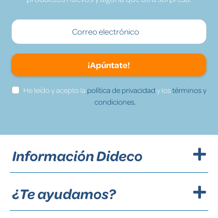
¡Apúntate!
He leído y acepto la
política de privacidad
y los
términos y
condiciones.
Información Dideco
¿Te ayudamos?