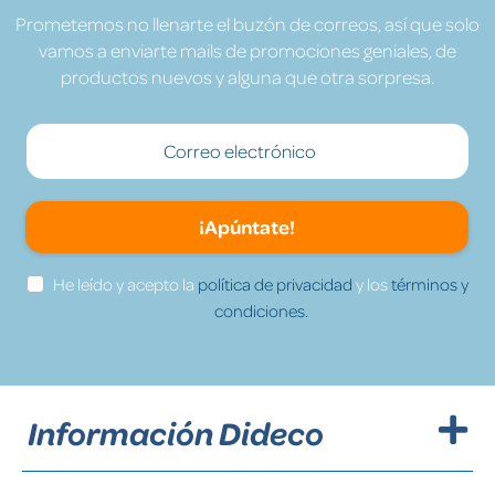
Prometemos no llenarte el buzón de correos, así que solo
vamos a enviarte mails de promociones geniales, de
productos nuevos y alguna que otra sorpresa.
¡Apúntate!
He leído y acepto la
política de privacidad
y los
términos y
condiciones.
Información Dideco