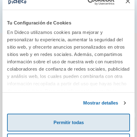
Dimensiones: 18 x 7cm.
Formato abanico.
Tu Configuración de Cookies
En Dideco utilizamos cookies para mejorar y
También podría gustarte...
personalizar tu experiencia, aumentar la seguridad del
sitio web, y ofrecerte anuncios personalizados en otros
sitios web y en redes sociales. Además, compartimos
información sobre el uso de nuestra web con nuestros
colaboradores de confianza de redes sociales, publicidad
y análisis web, los cuales pueden combinarla con otra
información recopilada a partir del uso que hayas hecho
de sus servicios. Para más información consulta la
Política de Cookies
y la
Política de Privacidad
.
Mostrar detalles
Permitir todas
El Libro
Investigación en
Sherl