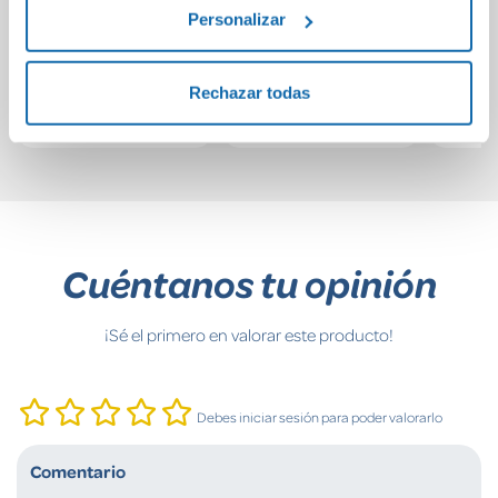
Antiaburrimiento
curso
Escap
Personalizar
de la Escuela de
repasa
Espías
12,95€
16,90€
Rechazar todas
Comprar
Comprar
Cuéntanos tu opinión
¡Sé el primero en valorar este producto!
Debes iniciar sesión para poder valorarlo