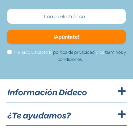
¡Apúntate!
He leído y acepto la
política de privacidad
y los
términos y
condiciones.
Información Dideco
¿Te ayudamos?