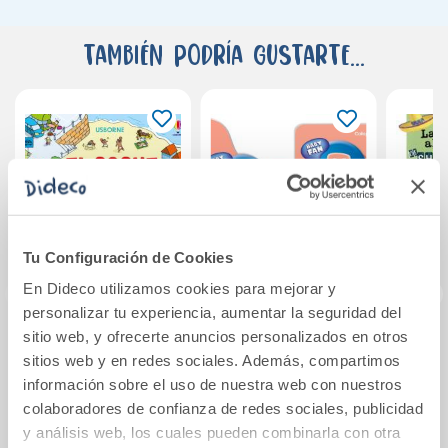
También podría gustarte...
Tu Configuración de Cookies
En Dideco utilizamos cookies para mejorar y
personalizar tu experiencia, aumentar la seguridad del
sitio web, y ofrecerte anuncios personalizados en otros
El coche rojo
Abremente Baby
La vu
sitios web y en redes sociales. Además, compartimos
Fan 0-1 año
de
información sobre el uso de nuestra web con nuestros
colaboradores de confianza de redes sociales, publicidad
18,95€
9,90€
y análisis web, los cuales pueden combinarla con otra