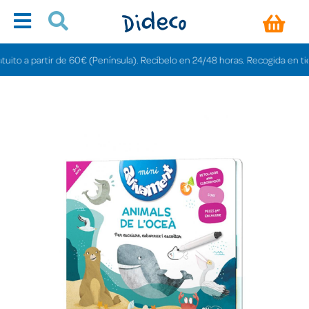
to a partir de 60€ (Península). Recíbelo en 24/48 horas. Recogida en tienda