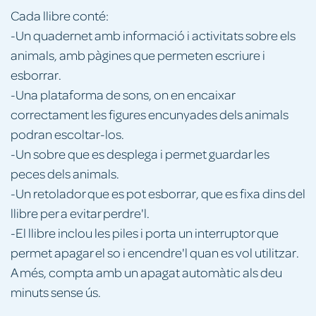
Cada llibre conté:
-Un quadernet amb informació i activitats sobre els
animals, amb pàgines que permeten escriure i
esborrar.
-Una plataforma de sons, on en encaixar
correctament les figures encunyades dels animals
podran escoltar-los.
-Un sobre que es desplega i permet guardar les
peces dels animals.
-Un retolador que es pot esborrar, que es fixa dins del
llibre per a evitar perdre'l.
-El llibre inclou les piles i porta un interruptor que
permet apagar el so i encendre'l quan es vol utilitzar.
A més, compta amb un apagat automàtic als deu
minuts sense ús.