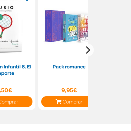
 Infantil 6. El
Pack romance
Hello Mil 1
eporte
Infantil S
(
1,50€
9,95€
41
Comprar
Comprar
C