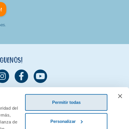
!
es.
íguenos!
Permitir todas
ridad del
demás,
Personalizar
fianza de
ión