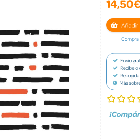
14,50
Añadir 
Compra a
Envío grat
Recíbelo 
Recogida 
Más sobr
¡Compár