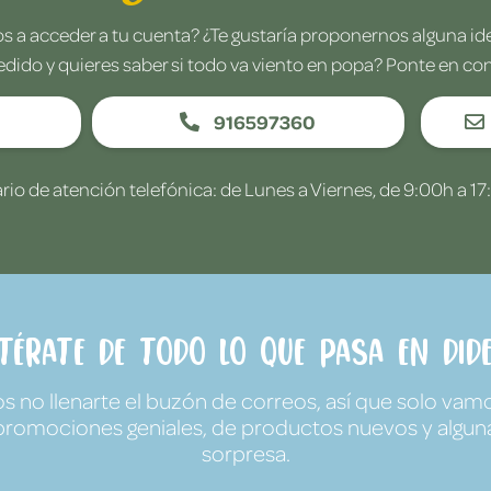
 a acceder a tu cuenta? ¿Te gustaría proponernos alguna i
edido y quieres saber si todo va viento en popa? Ponte en co
916597360
rio de atención telefónica: de Lunes a Viernes, de 9:00h a 17
ntérate de todo lo que pasa en Dide
no llenarte el buzón de correos, así que solo vamo
promociones geniales, de productos nuevos y algun
sorpresa.