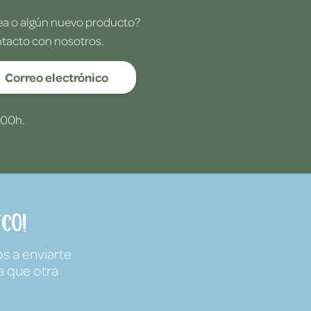
dea o algún nuevo producto?
ntacto con nosotros.
Correo electrónico
:00h.
co!
s a enviarte
a que otra