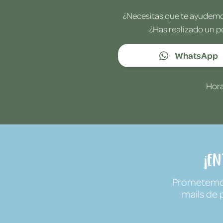
¿Necesitas que te ayudemos
¿Has realizado un p
WhatsApp
Hora
¡E
Prometemos 
mails de 