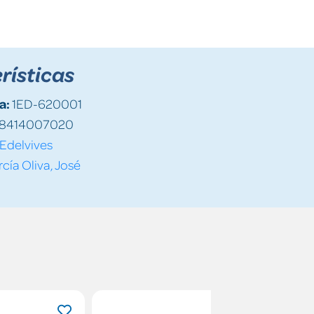
rísticas
a:
1ED-620001
8414007020
Edelvives
cía Oliva, José