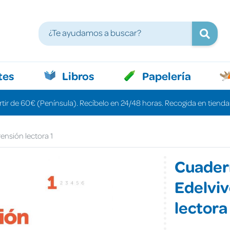
tes
Libros
Papelería
rtir de 60€ (Península). Recíbelo en 24/48 horas. Recogida en tiendas
nsión lectora 1
Cuader
Edelvi
lectora 