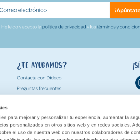
¡Apúntate
He leído y acepto la
política de privacidad
y los
términos y condicion
¿Te ayudamos?
¡S
Contacta con Dideco
Preguntas frecuentes
Formas de pago
kies
Gastos y condiciones de envío
es para mejorar y personalizar tu experiencia, aumentar la segu
Devoluciones
ncios personalizados en otros sitios web y en redes sociales. A
obre el uso de nuestra web con nuestros colaboradores de con
 y análisis web, los cuales pueden combinarla con otra informac