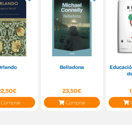
Orlando
Belladona
Educación
d
22,50€
23,50€
Comprar
Comprar