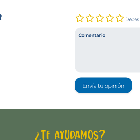
n
Debes i
Envía tu opinión
¿Te ayudamos?