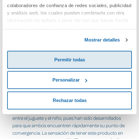
colaboradores de confianza de redes sociales, publicidad
modelo de diversión:
Apli, Djeco, Fiesta, Geomag,
y análisis web, los cuales pueden combinarla con otra
Guidecraft, Janod, The Purple Cow o Vilac
, entre
información recopilada a partir del uso que hayas hecho
otras, han apostado por este estilo educativo y lúdico
de sus servicios. Para más información consulta la
que tiene como objetivo a un amplio grupo de público.
Política de Cookies
Estos productos se dirigen, principalmente, a grupos de
y la
Política de Privacidad
.
Mostrar detalles
hasta 9 años de edad, incluso algún juguete no tiene
edad límite. Los precios son coherentes, con una
buena relación calidad-precio, pues los
juguetes
son
Permitir todas
muy especiales y de fabricación europea, que
garantizan un respetuoso cuidado por el medio
Personalizar
ambiente en sus materiales y proceso de fabricación.
Proximidad
Rechazar todas
Este arquetipo de entretenimiento, que pone el acento
en la educación, se basa en una relación de proximidad
entre el juguete y el niño, pues han sido desarrollados
para que ambos encuentren rápidamente su punto de
convergencia. La sensación de tener este producto en