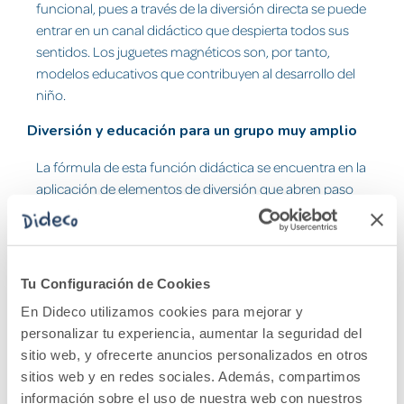
funcional, pues a través de la diversión directa se puede
entrar en un canal didáctico que despierta todos sus
sentidos. Los juguetes magnéticos son, por tanto,
modelos educativos que contribuyen al desarrollo del
niño.
Diversión y educación para un grupo muy amplio
La fórmula de esta función didáctica se encuentra en la
aplicación de elementos de diversión que abren paso
hacia el descubrimiento y el auto-aprendizaje de
conceptos fundamentales. El jardín o el autobús de los
números magnéticos, puzzles de diferentes temáticas,
una granja magnética o libros son algunos ejemplos de
Tu Configuración de Cookies
los juguetes magnéticos que abren paso a un
En Dideco utilizamos cookies para mejorar y
crecimiento mental y motor temprano por parte del
personalizar tu experiencia, aumentar la seguridad del
bebé.
sitio web, y ofrecerte anuncios personalizados en otros
sitios web y en redes sociales. Además, compartimos
Los padres y madres encuentran una notable
información sobre el uso de nuestra web con nuestros
pluralidad de marcas que han desarrollado este