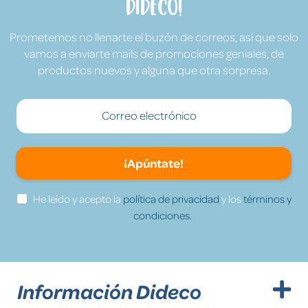
Dideco!
Prometemos no llenarte el buzón de correos, así que solo
vamos a enviarte mails de promociones geniales, de
productos nuevos y alguna que otra sorpresa.
¡Apúntate!
He leído y acepto la
política de privacidad
y los
términos y
condiciones.
Información Dideco