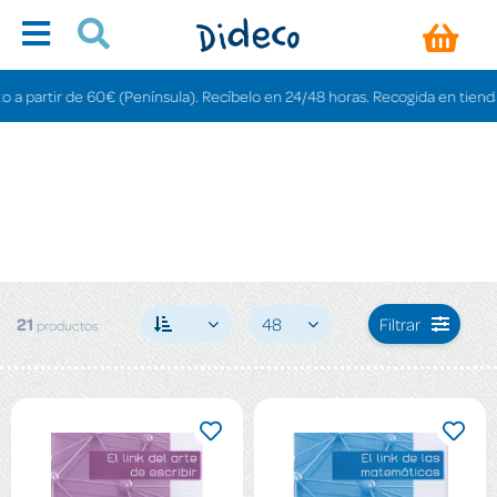
 de 60€ (Península). Recíbelo en 24/48 horas. Recogida en tiendas gratis en
21
48
Filtrar
productos