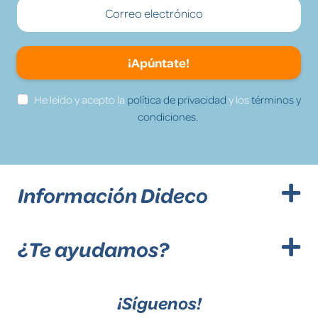
¡Apúntate!
He leído y acepto la
política de privacidad
y los
términos y
condiciones.
Información Dideco
¿Te ayudamos?
¡Síguenos!