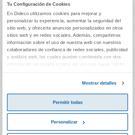
Tu Configuración de Cookies
El link de la ortografia
El link de la ortografia
En Dideco utilizamos cookies para mejorar y
5º
4º
personalizar tu experiencia, aumentar la seguridad del
sitio web, y ofrecerte anuncios personalizados en otros
4,77€
4,77€
sitios web y en redes sociales. Además, compartimos
Comprar
Comprar
información sobre el uso de nuestra web con nuestros
colaboradores de confianza de redes sociales, publicidad
y análisis web, los cuales pueden combinarla con otra
información recopilada a partir del uso que hayas hecho
de sus servicios. Para más información consulta la
Política de Cookies
y la
Política de Privacidad
.
Mostrar detalles
Permitir todas
Personalizar