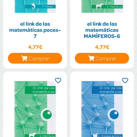
el link de las
el link de las
matemáticas peces-
matemáticas
7
MAMÍFEROS-6
4,77€
4,77€
Comprar
Comprar