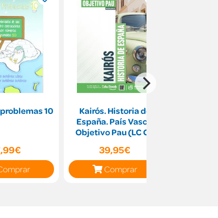
 problemas 10
Kairós. Historia de
El espejo 
España. País Vasco.
de las si
Objetivo Pau (LC CA
Libreta)
7,99€
39,95€
12
Comprar
Comprar
C