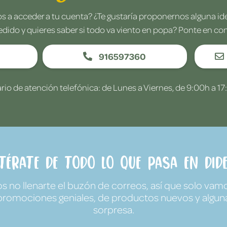
 a acceder a tu cuenta? ¿Te gustaría proponernos alguna i
edido y quieres saber si todo va viento en popa? Ponte en co
916597360
rio de atención telefónica: de Lunes a Viernes, de 9:00h a 17
ntérate de todo lo que pasa en Dide
no llenarte el buzón de correos, así que solo vamo
promociones geniales, de productos nuevos y algun
sorpresa.