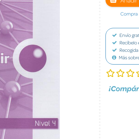
Compra a
Envío grat
Recíbelo 
Recogida 
Más sobr
¡Compár