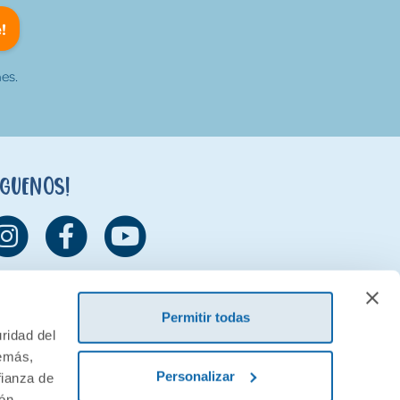
!
es.
íguenos!
Permitir todas
ridad del
demás,
Personalizar
fianza de
ión