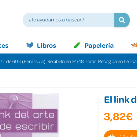
tes
Libros
Papelería
rtir de 60€ (Península). Recíbelo en 24/48 horas. Recogida en tiendas
El link 
3,82€
Añadir 