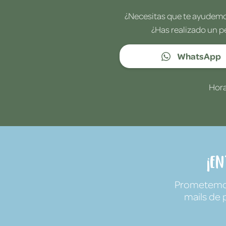
¿Necesitas que te ayudemos
¿Has realizado un p
WhatsApp
Hora
¡E
Prometemos 
mails de 