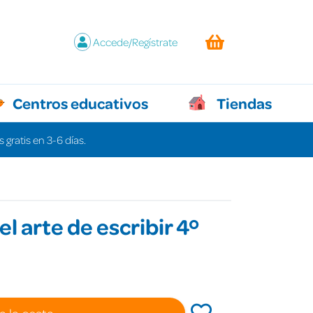
Accede/Regístrate
Centros educativos
Tiendas
 gratis en 3-6 días.
del arte de escribir 4º
a la cesta