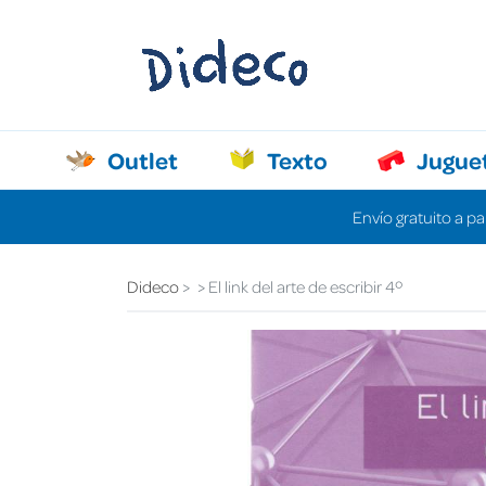
Outlet
Texto
Jugue
Envío gratuito a pa
Dideco
El link del arte de escribir 4º