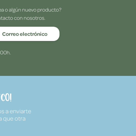
dea o algún nuevo producto?
ntacto con nosotros.
Correo electrónico
:00h.
co!
s a enviarte
a que otra