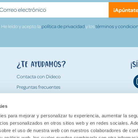
¡Apúntate
He leído y acepto la
política de privacidad
y los
términos y condicion
¿Te ayudamos?
¡S
Contacta con Dideco
Preguntas frecuentes
Formas de pago
kies
Gastos y condiciones de envío
es para mejorar y personalizar tu experiencia, aumentar la segu
Devoluciones
ncios personalizados en otros sitios web y en redes sociales. A
obre el uso de nuestra web con nuestros colaboradores de con
 y análisis web, los cuales pueden combinarla con otra informac