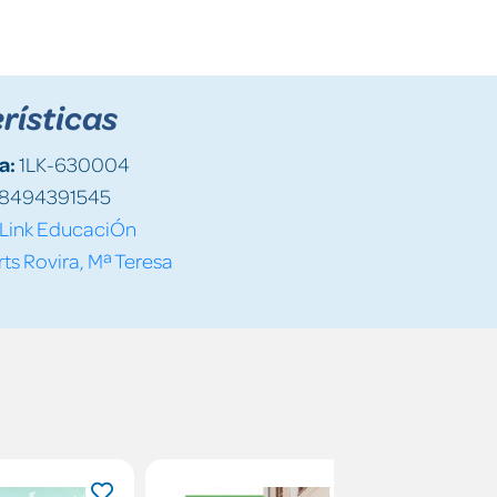
rísticas
a:
1LK-630004
8494391545
Link EducaciÓn
ts Rovira, Mª Teresa