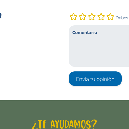
n
Debes i
Envía tu opinión
¿Te ayudamos?