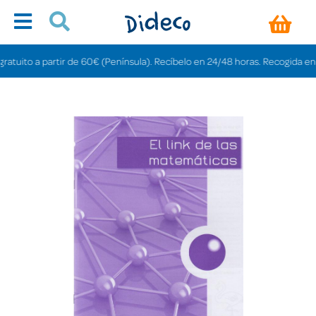
uito a partir de 60€ (Península). Recíbelo en 24/48 horas. Recogida en tiend