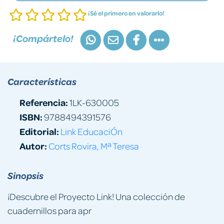
¡Sé el primero en valorarlo!
¡Compártelo!
Características
Referencia:
1LK-630005
ISBN:
9788494391576
Editorial:
Link EducaciÓn
Autor:
Corts Rovira, Mª Teresa
Sinopsis
¡Descubre el Proyecto Link! Una colección de
cuadernillos para apr