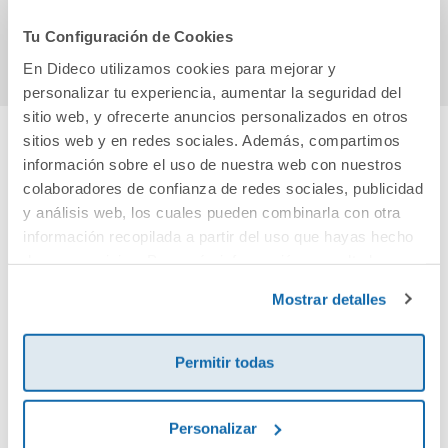
Comprar
Comprar
Tu Configuración de Cookies
En Dideco utilizamos cookies para mejorar y
personalizar tu experiencia, aumentar la seguridad del
sitio web, y ofrecerte anuncios personalizados en otros
sitios web y en redes sociales. Además, compartimos
información sobre el uso de nuestra web con nuestros
Cuéntanos tu opinión
colaboradores de confianza de redes sociales, publicidad
y análisis web, los cuales pueden combinarla con otra
¡Sé el primero en valorar este producto!
información recopilada a partir del uso que hayas hecho
de sus servicios. Para más información consulta la
Política de Cookies
y la
Política de Privacidad
.
Mostrar detalles
Debes iniciar sesión para poder valorarlo
Permitir todas
Personalizar