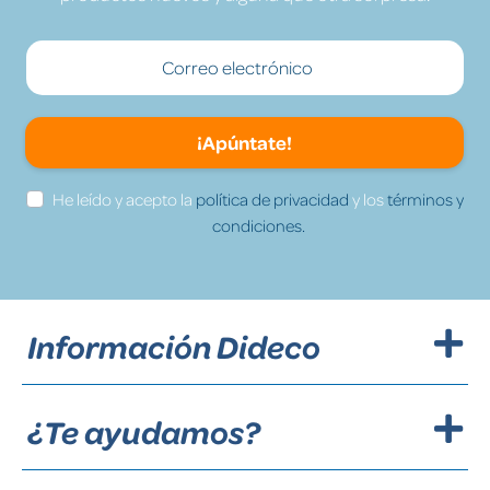
¡Apúntate!
He leído y acepto la
política de privacidad
y los
términos y
condiciones.
Información Dideco
¿Te ayudamos?