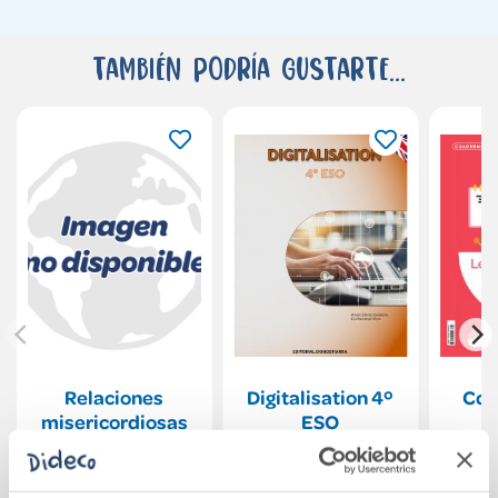
También podría gustarte...
Relaciones
Digitalisation 4º
Cdn
misericordiosas
ESO
1
16,00€
44,78€