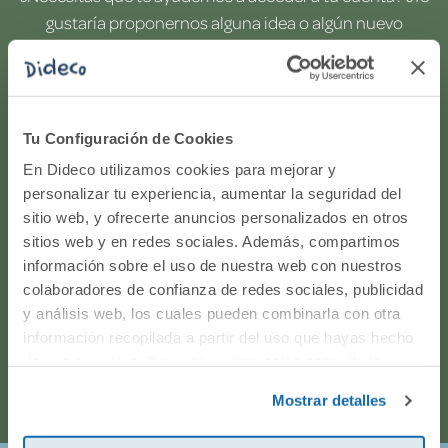
gustaría proponernos alguna idea o algún nuevo
producto? ¿Has realizado un pedido y quieres saber si
todo va viento en popa? Ponte en contacto con
nosotros.
Tu Configuración de Cookies
WhatsApp
En Dideco utilizamos cookies para mejorar y
personalizar tu experiencia, aumentar la seguridad del
sitio web, y ofrecerte anuncios personalizados en otros
916597360
sitios web y en redes sociales. Además, compartimos
información sobre el uso de nuestra web con nuestros
Correo electrónico
colaboradores de confianza de redes sociales, publicidad
y análisis web, los cuales pueden combinarla con otra
Horario de atención telefónica: de Lunes a Viernes, de
información recopilada a partir del uso que hayas hecho
de sus servicios. Para más información consulta la
9:00h a 17:00h.
Política de Cookies
y la
Política de Privacidad
.
Mostrar detalles