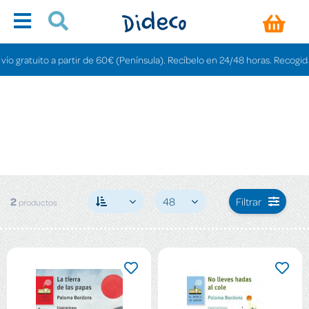
 gratuito a partir de 60€ (Península). Recíbelo en 24/48 horas. Recogida en
2
48
Filtrar
productos