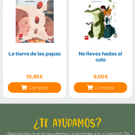
La tierra de las papas
No lleves hadas al
cole
10,95€
9,50€
Comprar
Comprar
¿Te ayudamos?
¿Necesitas que te ayudemos a acceder a tu cuenta? ¿Te