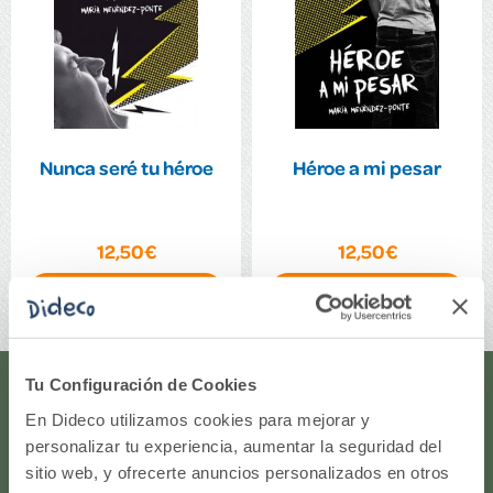
Nunca seré tu héroe
Héroe a mi pesar
12,50€
12,50€
Comprar
Comprar
Tu Configuración de Cookies
¿Te ayudamos?
En Dideco utilizamos cookies para mejorar y
personalizar tu experiencia, aumentar la seguridad del
¿Necesitas que te ayudemos a acceder a tu cuenta? ¿Te
sitio web, y ofrecerte anuncios personalizados en otros
gustaría proponernos alguna idea o algún nuevo