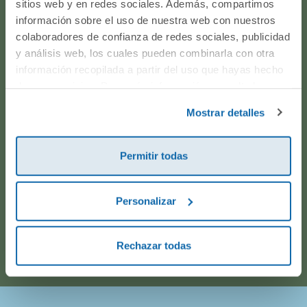
sitios web y en redes sociales. Además, compartimos
producto? ¿Has realizado un pedido y quieres saber si
información sobre el uso de nuestra web con nuestros
todo va viento en popa? Ponte en contacto con
colaboradores de confianza de redes sociales, publicidad
nosotros.
y análisis web, los cuales pueden combinarla con otra
información recopilada a partir del uso que hayas hecho
de sus servicios. Para más información consulta la
WhatsApp
Política de Cookies
y la
Política de Privacidad
.
Mostrar detalles
916597360
Permitir todas
Correo electrónico
Personalizar
Horario de atención telefónica: de Lunes a Viernes, de
9:00h a 17:00h.
Rechazar todas