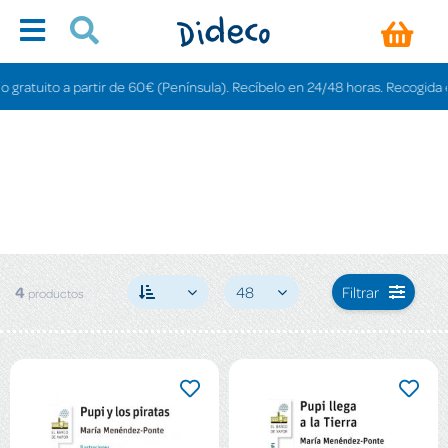
ratuito a partir de 60€ (Península). Recíbelo en 24/48 horas. Recogida en t
4
48
Filtrar
productos