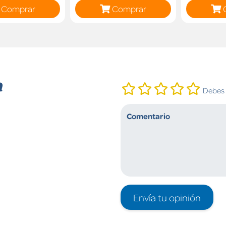
Comprar
Comprar
n
Debes i
Envía tu opinión