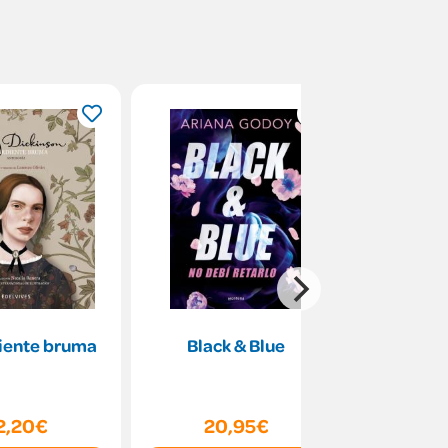
iente bruma
Black & Blue
La maldi
m
2,20€
20,95€
16