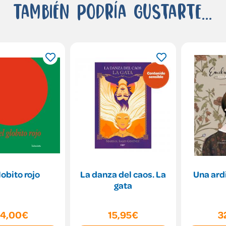
También podría gustarte...
lobito rojo
La danza del caos. La
Una ard
gata
14,00€
15,95€
3