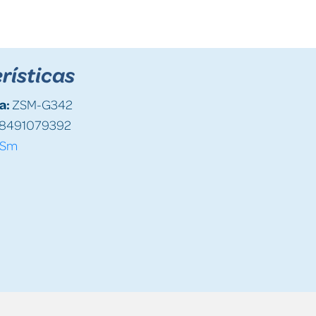
rísticas
a:
ZSM-G342
8491079392
Sm