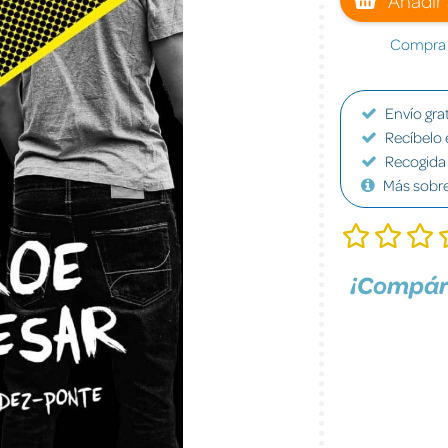
Compra a
Envío grat
Recíbelo 
Recogida 
Más sobr
¡Compár