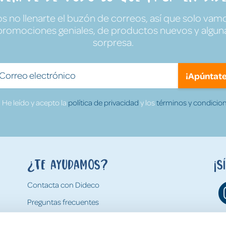
no llenarte el buzón de correos, así que solo vamo
promociones geniales, de productos nuevos y algun
sorpresa.
¡Apúntate
He leído y acepto la
política de privacidad
y los
términos y condicion
¿Te ayudamos?
¡S
Contacta con Dideco
Preguntas frecuentes
Formas de pago