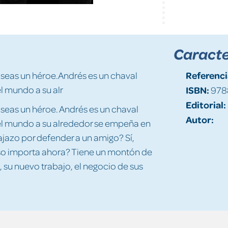
Caracte
Referenci
e seas un héroe.Andrés es un chaval
l mundo a su alr
ISBN:
978
Editorial:
 seas un héroe. Andrés es un chaval
Autor:
el mundo a su alrededor se empeña en
vajazo por defender a un amigo? Sí,
so importa ahora? Tiene un montón de
, su nuevo trabajo, el negocio de sus