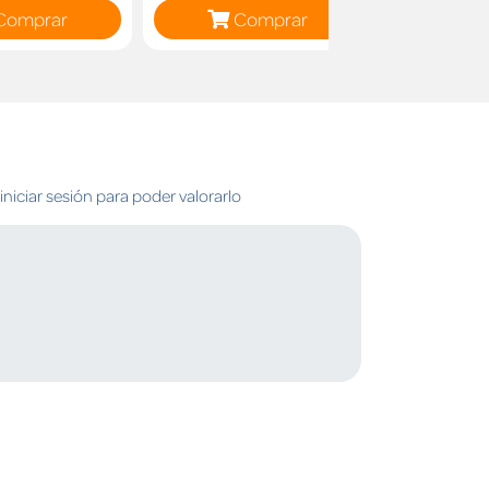
Comprar
Comprar
C
niciar sesión para poder valorarlo