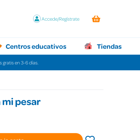
Accede/Regístrate
Centros educativos
Tiendas
 gratis en 3-6 días.
 mi pesar
€
a la cesta