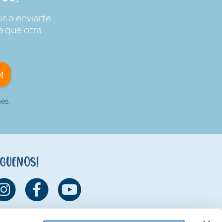
s a enviarte
a que otra
!
es.
íguenos!