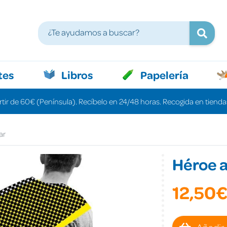
tes
Libros
Papelería
rtir de 60€ (Península). Recíbelo en 24/48 horas. Recogida en tiendas
ar
Héroe a
12,50
Añadir 