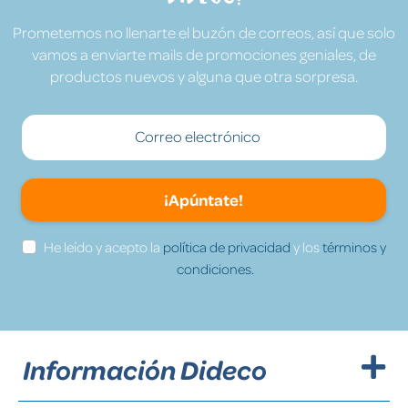
Prometemos no llenarte el buzón de correos, así que solo
vamos a enviarte mails de promociones geniales, de
productos nuevos y alguna que otra sorpresa.
¡Apúntate!
He leído y acepto la
política de privacidad
y los
términos y
condiciones.
Información Dideco