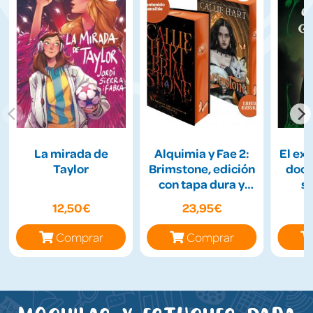
La mirada de
Alquimia y Fae 2:
El ex
Taylor
Brimstone, edición
docto
con tapa dura y
s
cantos tintados
12,50€
23,95€
Comprar
Comprar