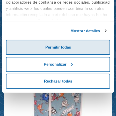
colaboradores de confianza de redes sociales, publicidad
y análisis web, los cuales pueden combinarla con otra
información recopilada a partir del uso que hayas hecho
de sus servicios. Para más información consulta la
Mochila mini Grand Prix
Política de Cookies
y la
Política de Privacidad
.
Mostrar detalles
reciclada 21x10x28cm
23,95€
Permitir todas
Personalizar
Rechazar todas