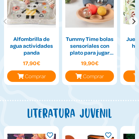
Alfombrilla de
Tummy Time bolas
Jueg
agua actividades
sensoriales con
hil
panda
plato para jugar
boca abajo
17,90€
19,90€
Comprar
Comprar
Literatura juvenil