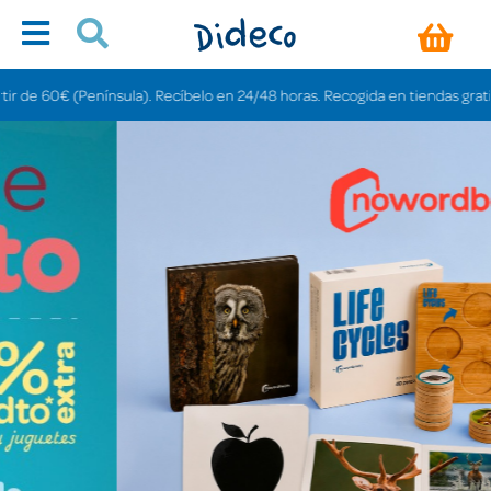
nsula). Recíbelo en 24/48 horas. Recogida en tiendas gratis en 3-6 días.