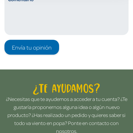
Envía tu opinión
¿Te ayudamos?
¿Necesitas que te ayudemos a acceder a tu cuenta? ¿Te
gustaría proponernos alguna idea o algún nuevo
producto? ¿Has realizado un pedido y quieres saber si
todo va viento en popa? Ponte en contacto con
nosotros.