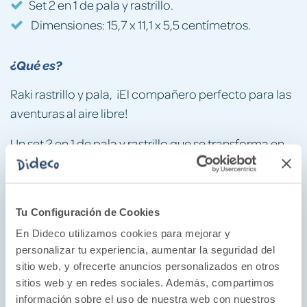
Set 2 en 1 de pala y rastrillo.
Dimensiones: 15,7 x 11,1 x 5,5 centímetros.
¿Qué es?
Raki rastrillo y pala, ¡El compañero perfecto para las
aventuras al aire libre!
Un set 2 en 1 de pala y rastrillo que se transforma en
un sinfín de posibilidades. ¡Construye castillos de
arena, explora la nieve o siembra tu propio jardín!
¡perfecto para cualquier aventura!
Tu Configuración de Cookies
No solo se puede utilizar como rastrillo o pala,
En Dideco utilizamos cookies para mejorar y
también se puede utilizar como embudo, colador y
personalizar tu experiencia, aumentar la seguridad del
herramienta para escribir con agua y arena. ¡Las
sitio web, y ofrecerte anuncios personalizados en otros
posibilidades son infinitas!
sitios web y en redes sociales. Además, compartimos
información sobre el uso de nuestra web con nuestros