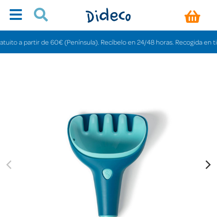
to a partir de 60€ (Península). Recíbelo en 24/48 horas. Recogida en tiendas