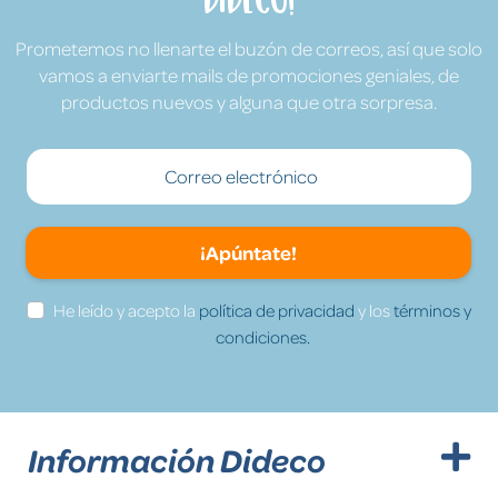
Prometemos no llenarte el buzón de correos, así que solo
vamos a enviarte mails de promociones geniales, de
productos nuevos y alguna que otra sorpresa.
¡Apúntate!
He leído y acepto la
política de privacidad
y los
términos y
condiciones.
Información Dideco