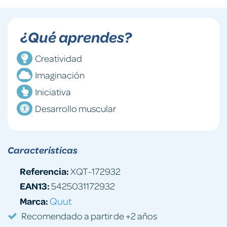
¿Qué aprendes?
Creatividad
Imaginación
Iniciativa
Desarrollo muscular
Características
Referencia:
XQT-172932
EAN13:
5425031172932
Marca:
Quut
Recomendado a partir de +2 años