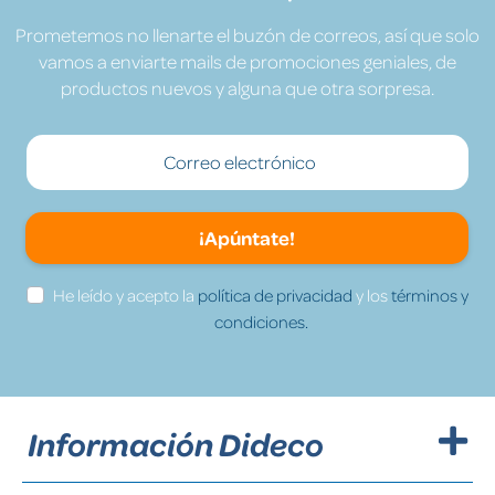
Prometemos no llenarte el buzón de correos, así que solo
vamos a enviarte mails de promociones geniales, de
productos nuevos y alguna que otra sorpresa.
¡Apúntate!
He leído y acepto la
política de privacidad
y los
términos y
condiciones.
Información Dideco