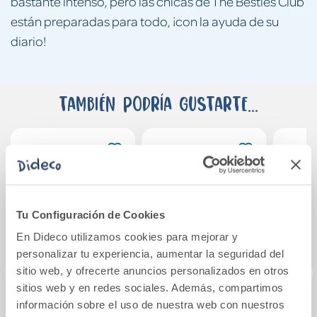
bastante intenso, pero las chicas de The Besties Club
están preparadas para todo, ¡con la ayuda de su
diario!
También podría gustarte...
Tu Configuración de Cookies
En Dideco utilizamos cookies para mejorar y
personalizar tu experiencia, aumentar la seguridad del
sitio web, y ofrecerte anuncios personalizados en otros
sitios web y en redes sociales. Además, compartimos
información sobre el uso de nuestra web con nuestros
Los Exploragómez
El Club de las
La su