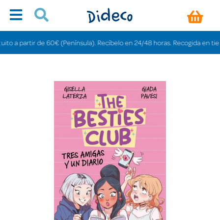
a partir de 60€ (Península). Recíbelo en 24/48 horas. Recogida en tiendas g