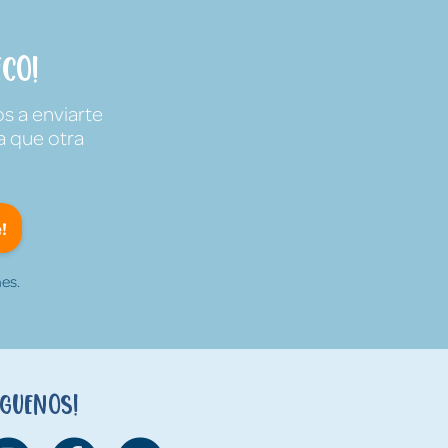
co!
s a enviarte
a que otra
!
es.
íguenos!