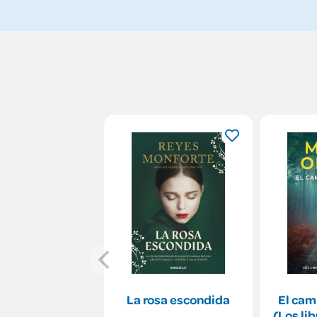
La rosa escondida
El cam
(Los li