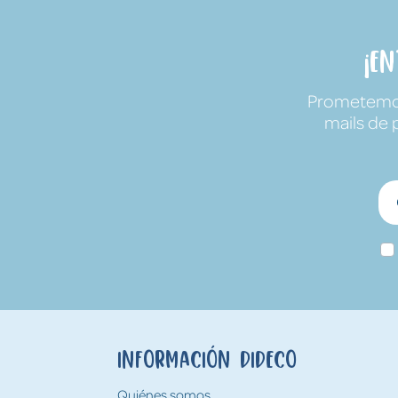
¡E
Prometemos 
mails de 
Información Dideco
Quiénes somos