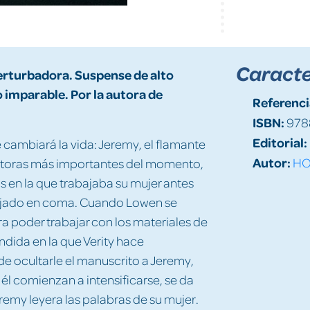
Caracte
erturbadora. Suspense de alto
 imparable. Por la autora de
Referenci
ISBN:
978
Editorial:
 cambiará la vida: Jeremy, el flamante
Autor:
HO
autoras más importantes del momento,
ros en la que trabajaba su mujer antes
 dejado en coma. Cuando Lowen se
a poder trabajar con los materiales de
ndida en la que Verity hace
e ocultarle el manuscrito a Jeremy,
l co­mienzan a intensificarse, se da
eremy leyera las palabras de su mujer.