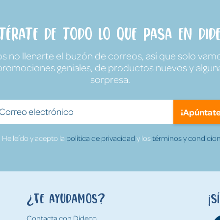
ntérate de todo lo que pasa en Dide
no llenarte el buzón de correos, así que solo vamo
promociones geniales, de productos nuevos y algun
sorpresa.
¡Apúntate
He leído y acepto la
política de privacidad
y los
términos y condicion
¿Te ayudamos?
¡S
Contacta con Dideco