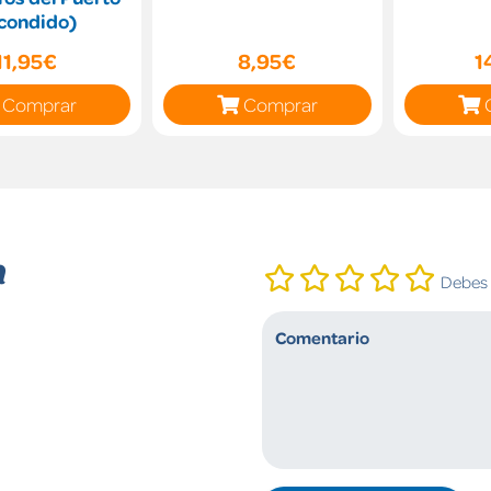
condido)
11,95€
8,95€
1
Comprar
Comprar
n
Debes i