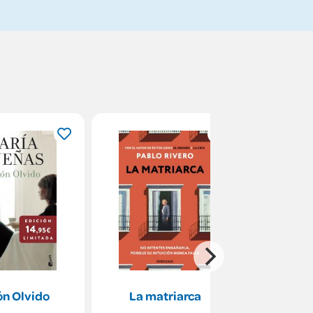
ón Olvido
La matriarca
El Hombr
(edición