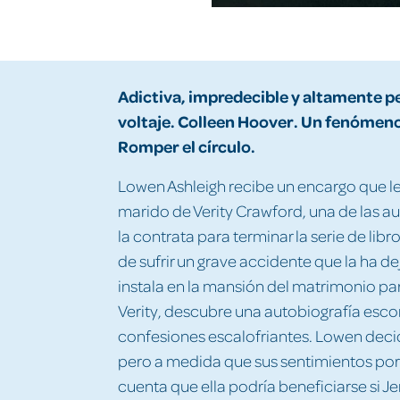
Adictiva, impredecible y altamente p
voltaje. Colleen Hoover. Un fenómeno
Romper el círculo.
Lowen Ashleigh recibe un encargo que le
marido de Verity Crawford, una de las 
la contrata para terminar la serie de lib
de sufrir un grave accidente que la ha
instala en la mansión del matrimonio par
Verity, descubre una autobiografía esco
confesiones escalofriantes. Lowen decid
pero a medida que sus sentimientos por é
cuenta que ella podría beneficiarse si J