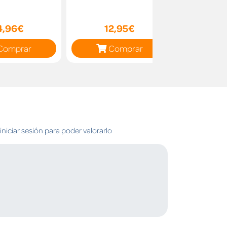
4,96€
12,95€
14
Comprar
Comprar
C
niciar sesión para poder valorarlo