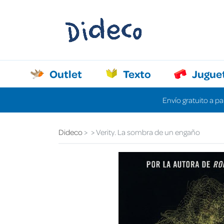
Outlet
Texto
Jugue
Envío gratuito a pa
Dideco
Verity. La sombra de un engaño