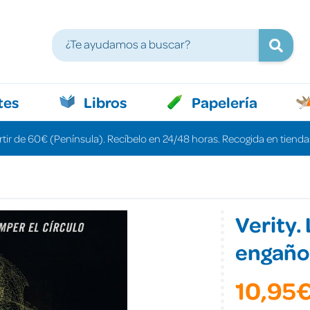
tes
Libros
Papelería
rtir de 60€ (Península). Recíbelo en 24/48 horas. Recogida en tiendas
Verity.
engaño
10,95