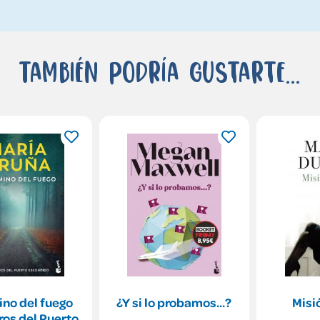
También podría gustarte...
ino del fuego
¿Y si lo probamos...?
Misi
bros del Puerto