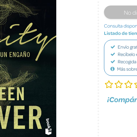
No d
Consulta disponi
Listado de tie
Envío grat
Recíbelo 
Recogida 
Más sobr
¡Compár