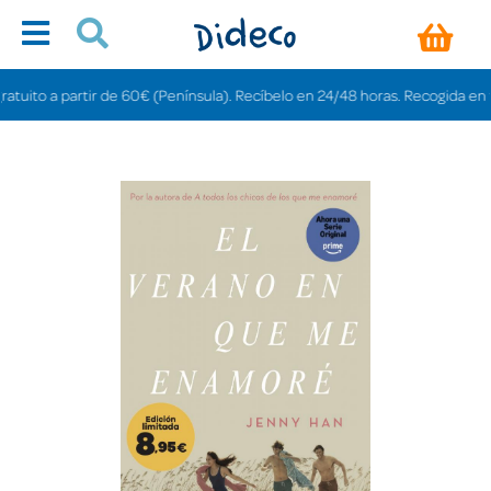
ito a partir de 60€ (Península). Recíbelo en 24/48 horas. Recogida en tienda