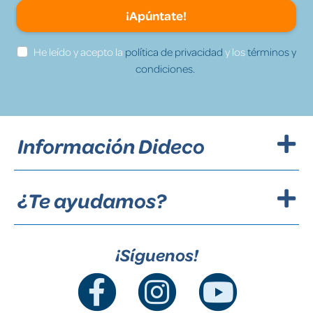
¡Apúntate!
He leído y acepto la
política de privacidad
y los
términos y
condiciones.
Información Dideco
¿Te ayudamos?
¡Síguenos!