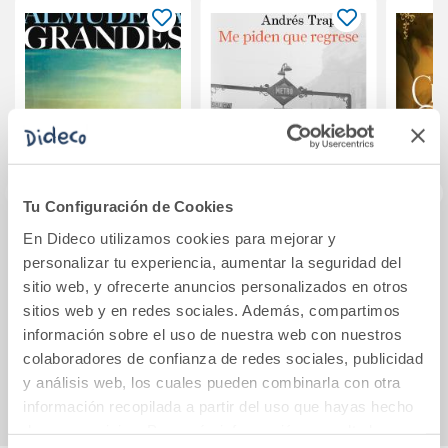
Tu Configuración de Cookies
En Dideco utilizamos cookies para mejorar y
Los aires difíciles
Me piden que
Furi
personalizar tu experiencia, aumentar la seguridad del
regrese
Vam
sitio web, y ofrecerte anuncios personalizados en otros
sitios web y en redes sociales. Además, compartimos
13,95€
12,95€
información sobre el uso de nuestra web con nuestros
colaboradores de confianza de redes sociales, publicidad
Comprar
Comprar
y análisis web, los cuales pueden combinarla con otra
información recopilada a partir del uso que hayas hecho
de sus servicios. Para más información consulta la