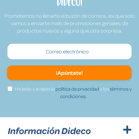
Dideco!
Prometemos no llenarte el buzón de correos, así que solo
vamos a enviarte mails de promociones geniales, de
productos nuevos y alguna que otra sorpresa.
¡Apúntate!
He leído y acepto la
política de privacidad
y los
términos y
condiciones.
Información Dideco